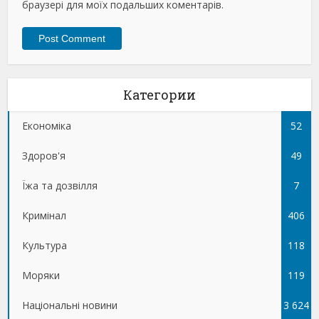
браузері для моїх подальших коментарів.
Категории
Економіка
52
Здоров'я
49
Їжа та дозвілля
7
Кримінал
406
Культура
118
Моряки
119
Національні новини
3 624