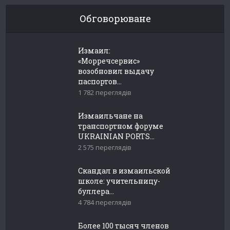
Обговорюване
Измаил:
«Морречсервис»
возобновил выдачу
паспортов...
1 782 переглядів
Измаильчане на
транспортном форуме
UKRAINIAN PORTS...
2 575 переглядів
Скандал в измаильской
школе: учительницу-
буллера...
4 784 переглядів
Более 100 тысяч членов