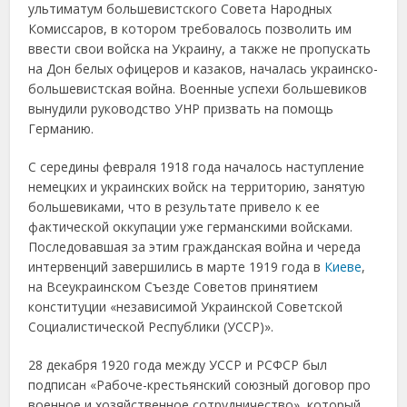
ультиматум большевистского Совета Народных
Комиссаров, в котором требовалось позволить им
ввести свои войска на Украину, а также не пропускать
на Дон белых офицеров и казаков, началась украинско-
большевистская война. Военные успехи большевиков
вынудили руководство УНР призвать на помощь
Германию.
С середины февраля 1918 года началось наступление
немецких и украинских войск на территорию, занятую
большевиками, что в результате привело к ее
фактической оккупации уже германскими войсками.
Последовавшая за этим гражданская война и череда
интервенций завершились в марте 1919 года в
Киеве
,
на Всеукраинском Съезде Советов принятием
конституции «независимой Украинской Советской
Социалистической Республики (УССР)».
28 декабря 1920 года между УССР и РСФСР был
подписан «Рабоче-крестьянский союзный договор про
военное и хозяйственное сотрудничество», который