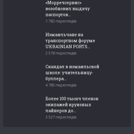
«Морречсервис»
возобновил выдачу
паспортов...
1 782 переглядів
Измаильчане на
транспортном форуме
UKRAINIAN PORTS...
2 578 переглядів
Скандал в измаильской
школе: учительницу-
буллера...
4 785 переглядів
Более 100 тысяч членов
экипажей круизных
лайнеров до...
3 527 переглядів