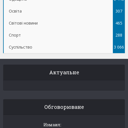
Освіта
307
Світові новини
465
Спорт
288
Суспільство
3 066
Актуальне
Обговорюване
Измаил: