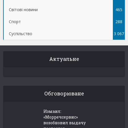
Світові новини
465
Спорт
288
Суспільство
3 067
Актуальне
Обговорюване
Измаил:
«Морречсервис»
возобновил выдачу