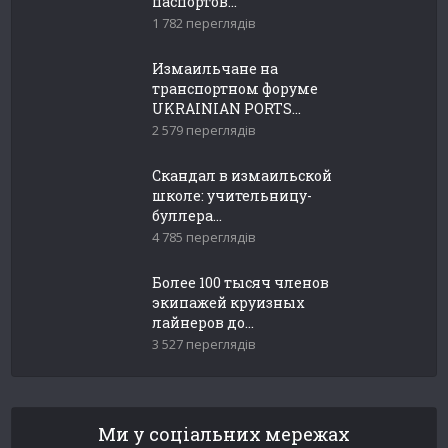
паспортов...
1 782 переглядів
Измаильчане на
транспортном форуме
UKRAINIAN PORTS...
2 579 переглядів
Скандал в измаильской
школе: учительницу-
буллера...
4 785 переглядів
Более 100 тысяч членов
экипажей круизных
лайнеров до...
3 527 переглядів
Ми у соціальних мережах