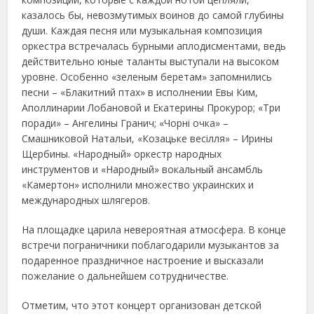
казалось бы,
невозмутимых
воинов до самой глубины
души. Каждая песня или музыкальная композиция
оркестра встречалась бурными аплодисментами, ведь
действительно юные таланты выступали на высоком
уровне. Особенно «зеленым беретам» запомнились
песни –
«Блакитний птах»
в исполнении Евы Ким,
Аполлинарии Лобановой и Екатерины Прокурор;
«Три
поради»
– Ангелины Гранич;
«Чорні очка»
–
Смашниково
й
Натальи,
«Козацьке весілля»
– Ирины
Щербины. «Народный» оркестр народных
инструментов и «Народный» вокальный ансамбль
«Камертон»
ис
полнили множество украинских и
международных шлягеров.
На площадке
царила
невероятная атмосфера. В конце
встречи пограничники поблагодарили музыкант
ов
за
подаренн
ое
праздничное настроение и высказали
пожелание
о дальнейшем
сотруднич
естве
.
Отметим, что этот концерт организован детской