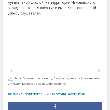
музыкальной школой, на территории Измаильского
отряда, состоялся впервые и имел безоговорочный
успех у слушателей.
Якщо Ви помітили помилку, будь ласка, виділіть її та натисніть
Ctrl+Enter
. Це допоможе нашому розвитку!
Измаильский пограничный отряд
события