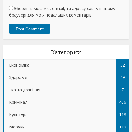
Зберегти моє ім'я, e-mail, та адресу сайту в цьому
браузері для моїх подальших коментарів.
Категории
Економіка
52
Здоров'я
49
Їжа та дозвілля
7
Кримінал
406
Культура
118
Моряки
119