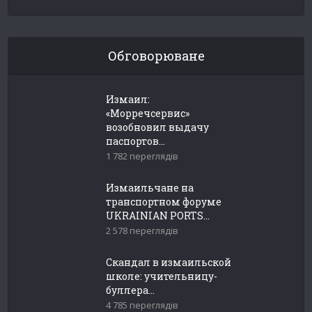
Обговорюване
Измаил:
«Морречсервис»
возобновил выдачу
паспортов...
1 782 переглядів
Измаильчане на
транспортном форуме
UKRAINIAN PORTS...
2 578 переглядів
Скандал в измаильской
школе: учительницу-
буллера...
4 785 переглядів