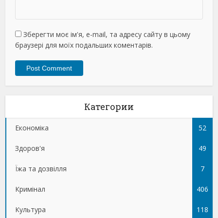
Зберегти моє ім'я, e-mail, та адресу сайту в цьому
браузері для моїх подальших коментарів.
Категории
Економіка
52
Здоров'я
49
Їжа та дозвілля
7
Кримінал
406
Культура
118