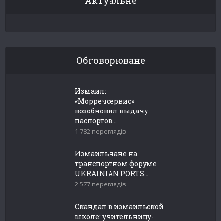
Актуальне
Обговорюване
Измаил:
«Морречсервис»
возобновил выдачу
паспортов...
1 782 переглядів
Измаильчане на
транспортном форуме
UKRAINIAN PORTS...
2 577 переглядів
Скандал в измаильской
школе: учительницу-