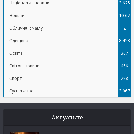
Національні новини
3 625
Новини
10 67
Обличчя Ізмаїлу
5
2
Одещина
8 453
Освіта
307
Світові новини
466
Спорт
288
Суспільство
3 067
Актуальне