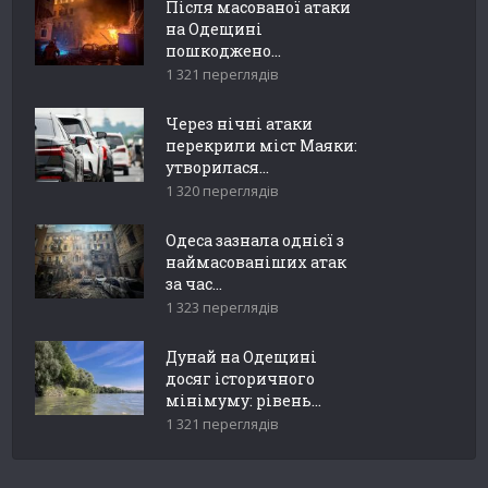
Після масованої атаки
на Одещині
пошкоджено...
1 321 переглядів
Через нічні атаки
перекрили міст Маяки:
утворилася...
1 320 переглядів
Одеса зазнала однієї з
наймасованіших атак
за час...
1 323 переглядів
Дунай на Одещині
досяг історичного
мінімуму: рівень...
1 321 переглядів