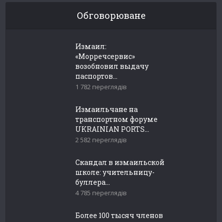
Обговорюване
Измаил:
«Морречсервис»
возобновил выдачу
паспортов...
1 782 переглядів
Измаильчане на
транспортном форуме
UKRAINIAN PORTS...
2 582 переглядів
Скандал в измаильской
школе: учительницу-
буллера...
4 785 переглядів
Более 100 тысяч членов