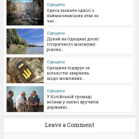
Одещина
Одеса зазнала однієї з
наймасованіших атак за
час...
Одещина
Дунай на Одещині досяг
історичного мінімуму:
рівень...
Одещина
Одещина лідирує за
кількістю звернень
щодо можливих...
Одещина
У Кілійській громаді
воїнам у запасі вручили
державні...
Leave a Comment