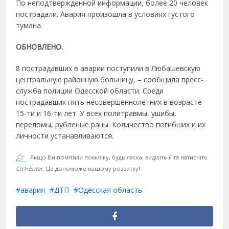
По неподтвержденной информации, более 20 человек
пострадали. Авария произошла в условиях густого
тумана.
ОБНОВЛЕНО.
8 пострадавших в аварии поступили в Любашевскую
центральную районную больницу, – сообщила пресс-
служба полиции Одесской области. Среди
пострадавших пять несовершеннолетних в возрасте
15-ти и 16-ти лет. У всех политравмы, ушибы,
переломы, рубленые раны. Количество погибших и их
личности устанавливаются.
Якщо Ви помітили помилку, будь ласка, виділіть її та натисніть
Ctrl+Enter
. Це допоможе нашому розвитку!
авария
ДТП
Одесская область