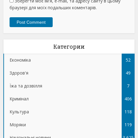
Зберегти моє ім'я, e-mail, та адресу сайту в цьому
браузері для моїх подальших коментарів.
Категории
Економіка
52
Здоров'я
49
Їжа та дозвілля
7
Кримінал
406
Культура
118
Моряки
119
Національні новини
3 625