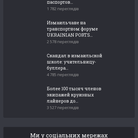
паспортов...
1 782 переглядів
Измаильчане на
транспортном форуме
UKRAINIAN PORTS...
2 578 переглядів
Скандал в измаильской
школе: учительницу-
буллера...
4 785 переглядів
Более 100 тысяч членов
экипажей круизных
лайнеров до...
3 527 переглядів
Ми у соціальних мережах