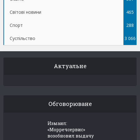
Світові новини
465
Спорт
288
Суспільство
3 066
Актуальне
Обговорюване
Измаил:
«Морречсервис»
возобновил выдачу