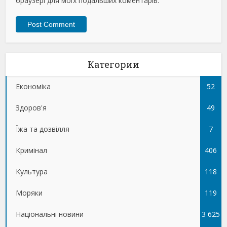
браузері для моїх подальших коментарів.
Категории
Економіка
52
Здоров'я
49
Їжа та дозвілля
7
Кримінал
406
Культура
118
Моряки
119
Національні новини
3 625