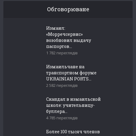
Обговорюване
Измаил:
«Морречсервис»
возобновил выдачу
паспортов...
1 782 переглядів
Измаильчане на
транспортном форуме
UKRAINIAN PORTS...
2 582 переглядів
Скандал в измаильской
школе: учительницу-
буллера...
4 785 переглядів
Более 100 тысяч членов