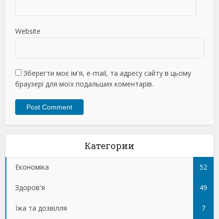
Website
Зберегти моє ім'я, e-mail, та адресу сайту в цьому
браузері для моїх подальших коментарів.
Категории
Економіка
52
Здоров'я
49
Їжа та дозвілля
7