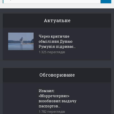
Актуальне
Через критичне
обміління Дунаю
Румунія підриває...
1 325 переглядів
Обговорюване
Измаил:
«Морречсервис»
возобновил выдачу
паспортов...
1 782 переглядів