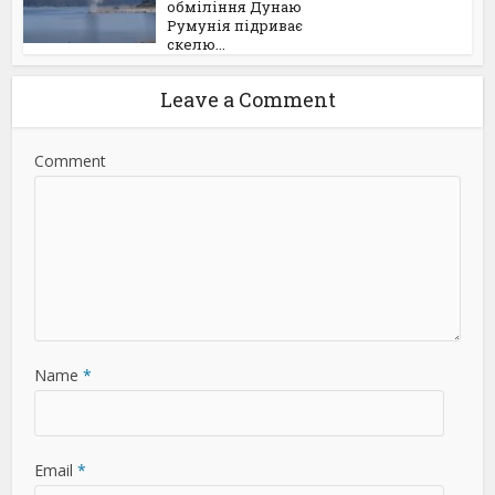
обміління Дунаю
Румунія підриває
скелю...
Leave a Comment
Comment
Name
*
Email
*