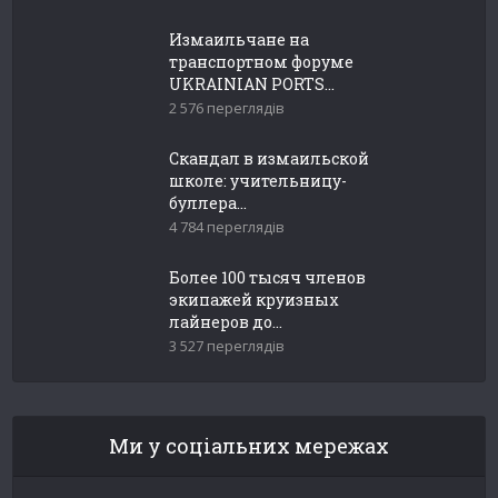
Измаильчане на
транспортном форуме
UKRAINIAN PORTS...
2 576 переглядів
Скандал в измаильской
школе: учительницу-
буллера...
4 784 переглядів
Более 100 тысяч членов
экипажей круизных
лайнеров до...
3 527 переглядів
Ми у соціальних мережах