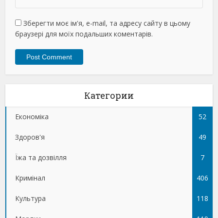
Зберегти моє ім'я, e-mail, та адресу сайту в цьому
браузері для моїх подальших коментарів.
Категории
Економіка
52
Здоров'я
49
Їжа та дозвілля
7
Кримінал
406
Культура
118