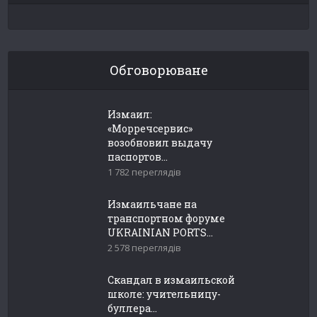
Обговорюване
Измаил:
«Морречсервис»
возобновил выдачу
паспортов...
1 782 переглядів
Измаильчане на
транспортном форуме
UKRAINIAN PORTS...
2 578 переглядів
Скандал в измаильской
школе: учительницу-
буллера...