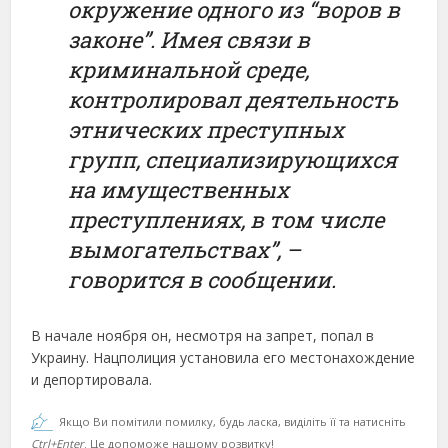
окружение одного из “воров в
законе”. Имея связи в
криминальной среде,
контролировал деятельность
этнических преступных
групп, специализирующихся
на имущественных
преступлениях, в том числе
вымогательствах”, –
говорится в сообщении.
В начале ноября он, несмотря на запрет, попал в
Украину. Нацполиция установила его местонахождение
и депортировала.
Якщо Ви помітили помилку, будь ласка, виділіть її та натисніть
Ctrl+Enter
. Це допоможе нашому розвитку!