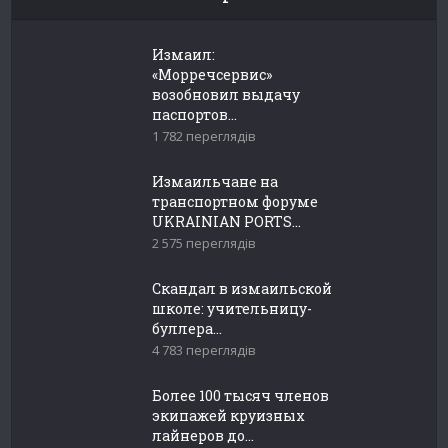
Измаил:
«Морречсервис»
возобновил выдачу
паспортов...
1 782 переглядів
Измаильчане на
транспортном форуме
UKRAINIAN PORTS...
2 575 переглядів
Скандал в измаильской
школе: учительницу-
буллера...
4 783 переглядів
Более 100 тысяч членов
экипажей круизных
лайнеров до...