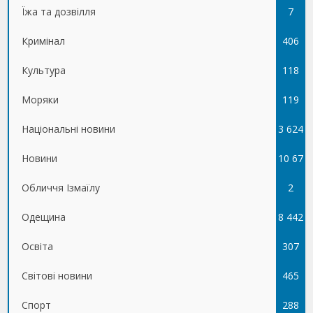
Їжа та дозвілля
7
Кримінал
406
Культура
118
Моряки
119
Національні новини
3 624
Новини
10 67
Обличчя Ізмаїлу
5
2
Одещина
8 442
Освіта
307
Світові новини
465
Спорт
288