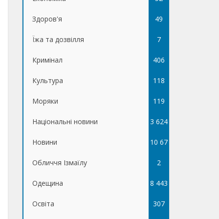
Здоров'я
49
Їжа та дозвілля
7
Кримінал
406
Культура
118
Моряки
119
Національні новини
3 624
Новини
10 67
Обличчя Ізмаїлу
5
2
Одещина
8 443
Освіта
307