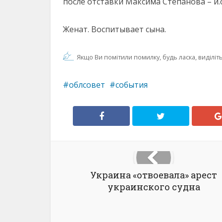
после отставки Максима Степанова – и.о
Женат. Воспитывает сына.
Якщо Ви помітили помилку, будь ласка, виділіть 
облсовет
события
Украина «отвоевала» арест
украинского судна