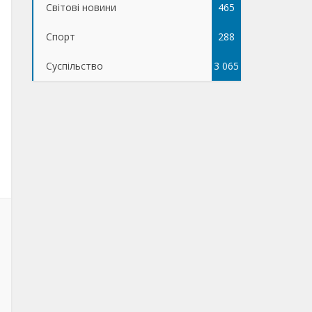
Світові новини
465
Спорт
288
Суспільство
3 065