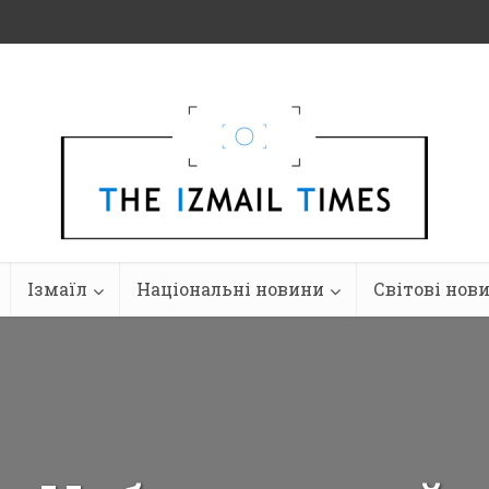
Ізмаїл
Національні новини
Світові нов