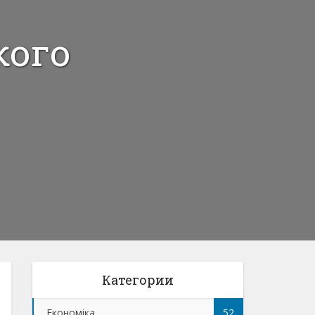
кого
Категории
Економіка
52