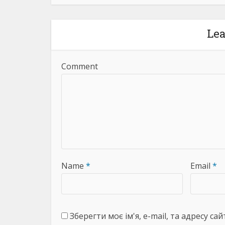
Le
Comment
Name
*
Email
*
Зберегти моє ім'я, e-mail, та адресу с