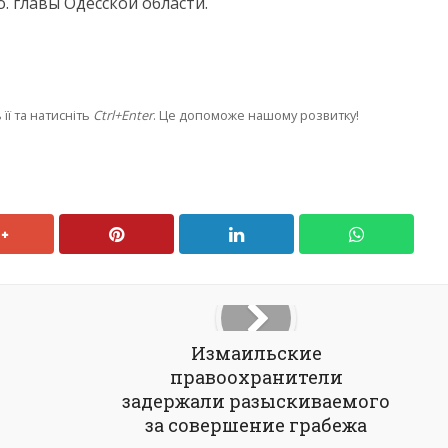
. главы Одесской области.
її та натисніть
Ctrl+Enter
. Це допоможе нашому розвитку!
Измаильские
правоохранители
задержали разыскиваемого
за совершение грабежа