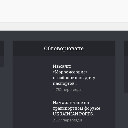
Обговорюване
Измаил:
«Морречсервис»
возобновил выдачу
паспортов...
1 782 переглядів
Измаильчане на
транспортном форуме
UKRAINIAN PORTS...
2 577 переглядів