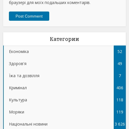
браузері для моїх подальших коментарів.
Категории
Економіка
52
Здоров'я
49
Їжа та дозвілля
7
Кримінал
406
Культура
118
Моряки
119
Національні новини
3 626