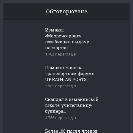
Обговорюване
Измаил:
«Морречсервис»
возобновил выдачу
паспортов...
1 782 переглядів
Измаильчане на
транспортном форуме
UKRAINIAN PORTS...
2 582 переглядів
Скандал в измаильской
школе: учительницу-
буллера...
4 786 переглядів
Более 100 тысяч членов