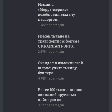
Измаил:
«Морречсервис»
возобновил выдачу
паспортов...
1 782 переглядів
Измаильчане на
транспортном форуме
UKRAINIAN PORTS...
2 575 переглядів
Скандал в измаильской
школе: учительницу-
буллера...
4 783 переглядів
Более 100 тысяч членов
экипажей круизных
лайнеров до...
3 527 переглядів