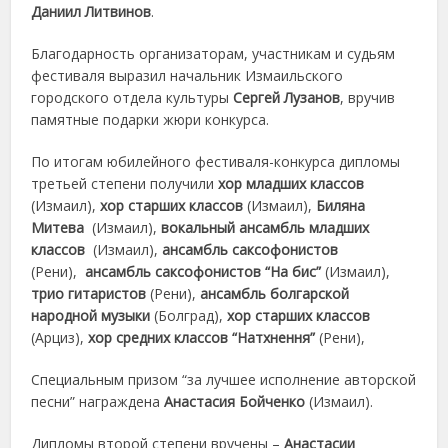
Даниил Литвинов
.
Благодарность организаторам, участникам и судьям
фестиваля выразил начальник Измаильского
городского отдела культуры
Сергей
Лузанов
, вручив
памятные подарки жюри конкурса.
По итогам юбилейного фестиваля-конкурса дипломы
третьей степени получили
хор младших классов
(Измаил),
хор старших классов
(Измаил),
Биляна
Митева
(Измаил),
вокальный ансамбль младших
классов
(Измаил),
ансамбль саксофонистов
(Рени),
ансамбль саксофонистов “На бис”
(Измаил),
трио гитаристов
(Рени),
ансамбль болгарской
народной музыки
(Болград),
хор старших классов
(Арциз),
хор средних классов “Натхнення”
(Рени),
Специальным призом “за лучшее исполнение авторской
песни” награждена
Анастасия Бойченко
(Измаил).
Дипломы второй степени вручены –
Анастасии