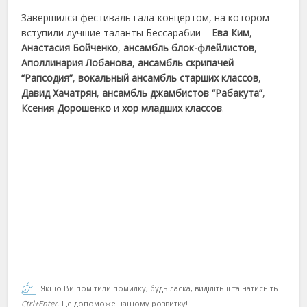
Завершился фестиваль гала-концертом, на котором
вступили лучшие таланты Бессарабии –
Ева Ким
,
Анастасия Бойченко
,
ансамбль блок-флейлистов
,
Аполлинария Лобанова
,
ансамбль скрипачей
“Рапсодия”
,
вокальный ансамбль старших классов
,
Давид Хачатрян
,
ансамбль джамбистов “Рабакута”
,
Ксения Дорошенко
и
хор младших классов
.
Якщо Ви помітили помилку, будь ласка, виділіть її та натисніть
Ctrl+Enter
. Це допоможе нашому розвитку!