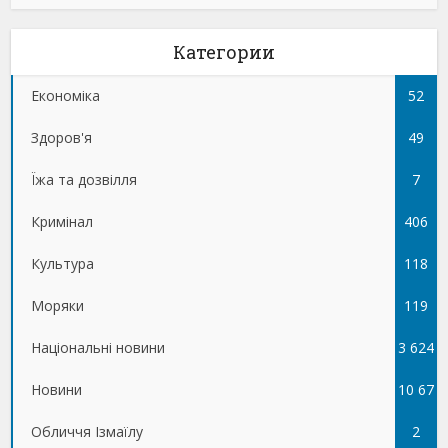
Категории
Економіка
52
Здоров'я
49
Їжа та дозвілля
7
Кримінал
406
Культура
118
Моряки
119
Національні новини
3 624
Новини
10 67
Обличчя Ізмаїлу
5
2