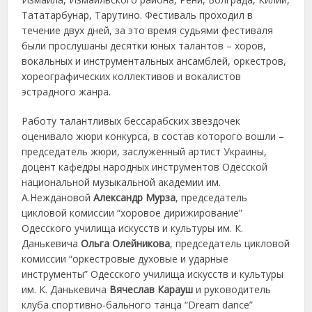
Тататарбунар, Тарутино. Фестиваль проходил в
течение двух дней, за это время судьями фестиваля
были прослушаны десятки юных талантов – хоров,
вокальных и инструментальных ансамблей, оркестров,
хореографических коллективов и вокалистов
эстрадного жанра.
Работу талантливых бессарабских звездочек
оценивало жюри конкурса, в состав которого вошли –
председатель жюри, заслуженный артист Украины,
доцент кафедры народных инструментов Одесской
национальной музыкальной академии им.
А.Неждановой
Александр Мурза
, председатель
цикловой комиссии “хоровое дирижирование”
Одесского училища искусств и культуры им. К.
Данькевича
Ольга Олейникова
, председатель цикловой
комиссии “оркестровые духовые и ударные
инструменты” Одесского училища искусств и культуры
им. К. Данькевича
Вячеслав Карауш
и руководитель
клуба спортивно-бального танца
“Drea
m
danc
e”