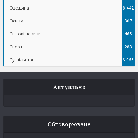
Одещина
8 442
Освіта
307
Світові новини
465
Спорт
288
Суспільство
3 063
Актуальне
Обговорюване