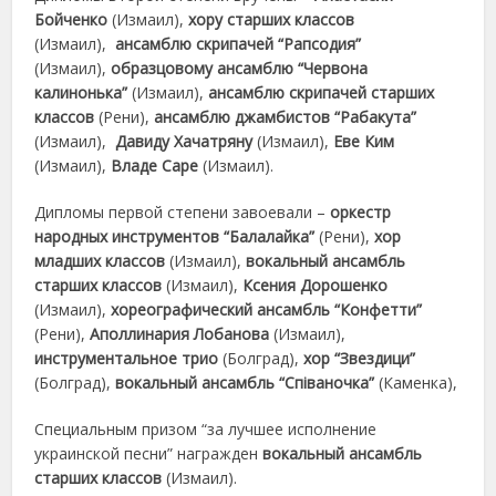
Бойченко
(Измаил),
хору старших классов
(Измаил),
ансамблю скрипачей “Рапсодия”
(Измаил),
образцовому ансамблю “Червона
калинонька”
(Измаил),
ансамблю скрипачей старших
классов
(Рени),
ансамблю джамбистов “Рабакута”
(Измаил),
Давиду Хачатряну
(Измаил),
Еве Ким
(Измаил),
Владе Саре
(Измаил).
Дипломы первой степени завоевали –
оркестр
народных инструментов “Балалайка”
(Рени),
хор
младших классов
(Измаил),
вокальный ансамбль
старших классов
(Измаил),
Ксения Дорошенко
(Измаил),
хореографический ансамбль “Конфетти”
(Рени),
Аполлинария Лобанова
(Измаил),
инструментальное трио
(Болград),
хор “Звездици”
(Болград),
вокальный ансамбль “Співаночка”
(Каменка),
Специальным призом “за лучшее исполнение
украинской песни” награжден
вокальный ансамбль
старших классов
(Измаил).