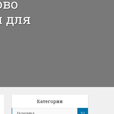
ово
и для
Категории
Економіка
52