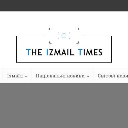
Ізмаїл
Національні новини
Світові нов