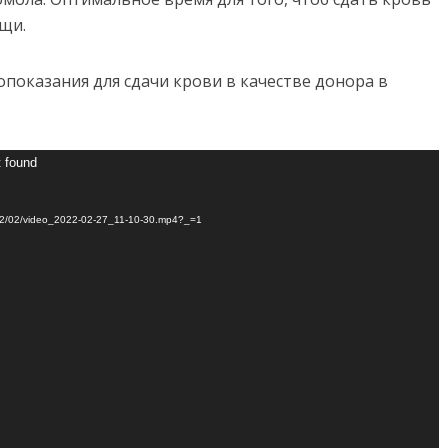
щи.
оказания для сдачи крови в качестве донора в
t found
022/02/video_2022-02-27_11-10-30.mp4?_=1