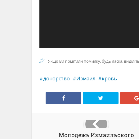
Якщо Ви помітили помилку, будь ласка, виділіть 
донорство
Измаил
кровь
Молодежь Измаильского