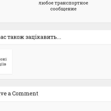
любое транспортное
сообщение
ас також зацікавить...
йоні
іїв
ave a Comment