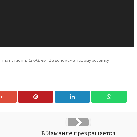
її та натисніть
Ctrl+Enter
. Це допоможе нашому розвитку!
В Измаиле прекращается