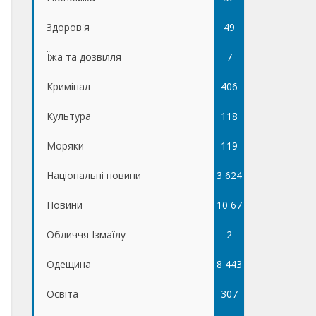
Здоров'я
49
Їжа та дозвілля
7
Кримінал
406
Культура
118
Моряки
119
Національні новини
3 624
Новини
10 67
Обличчя Ізмаїлу
5
2
Одещина
8 443
Освіта
307