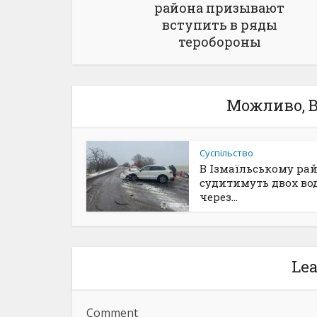
района призывают
вступить в ряды
теробороны
Можливо, В
Суспільство
В Ізмаїльському ра
судитимуть двох вод
через...
Le
Comment