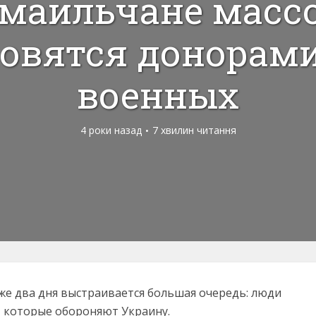
маильчане масс
овятся донорам
военных
4 роки назад
7 хвилин читання
же два дня выстраивается большая очередь: люди
, которые обороняют Украину.