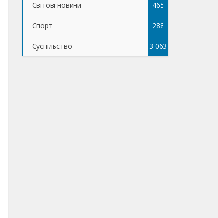
Світові новини
465
Спорт
288
Суспільство
3 063