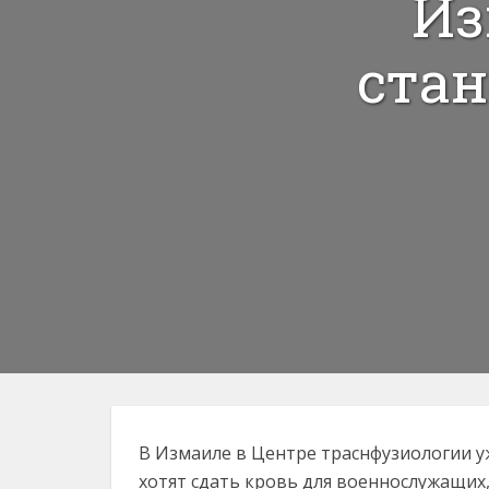
Из
стан
В Измаиле в Центре траснфузиологии у
хотят сдать кровь для военнослужащих