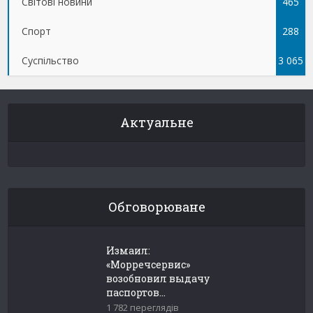
Світові новини
465
Спорт
288
Суспільство
3 065
Актуальне
Обговорюване
Измаил:
«Морречсервис»
возобновил выдачу
паспортов...
1 782 переглядів