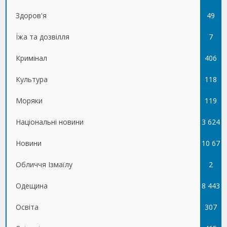
Здоров'я
49
Їжа та дозвілля
7
Кримінал
406
Культура
118
Моряки
119
Національні новини
3 624
Новини
10 67
Обличчя Ізмаїлу
5
2
Одещина
8 443
Освіта
307