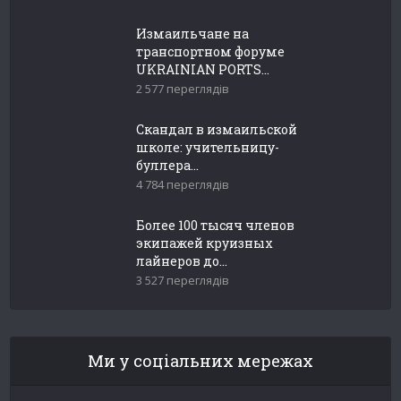
Измаильчане на
транспортном форуме
UKRAINIAN PORTS...
2 577 переглядів
Скандал в измаильской
школе: учительницу-
буллера...
4 784 переглядів
Более 100 тысяч членов
экипажей круизных
лайнеров до...
3 527 переглядів
Ми у соціальних мережах