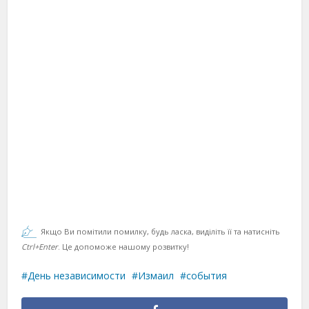
Якщо Ви помітили помилку, будь ласка, виділіть її та натисніть
Ctrl+Enter
. Це допоможе нашому розвитку!
День независимости
Измаил
события