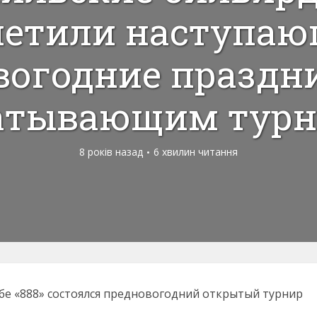
метили наступаю
вогодние праздн
атывающим тур
8 років назад
6 хвилин читання
лубе «888» состоялся предновогодний открытый турнир