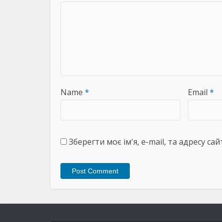
Name
*
Email
*
Зберегти моє ім'я, e-mail, та адресу с