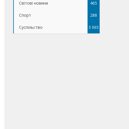
Світові новини
465
Спорт
288
Суспільство
3 065