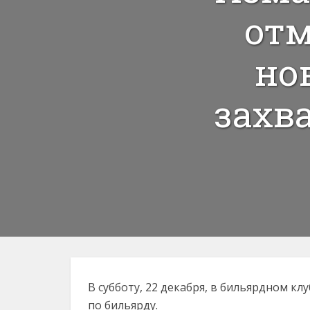
от
но
захв
В субботу, 22 декабря, в бильярдном к
по бильярду.