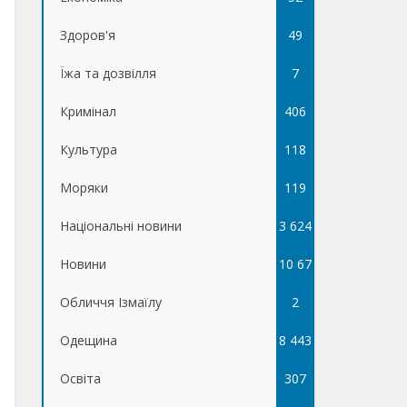
Здоров'я
49
Їжа та дозвілля
7
Кримінал
406
Культура
118
Моряки
119
Національні новини
3 624
Новини
10 67
Обличчя Ізмаїлу
5
2
Одещина
8 443
Освіта
307