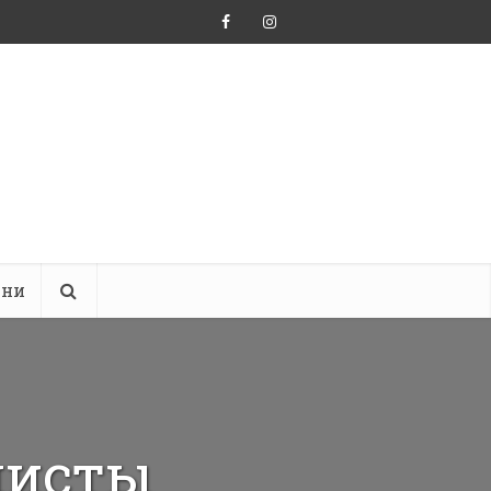
ини
дисты