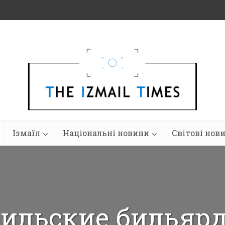
Ізмаїл
Національні новини
Світові нов
ильские бильяр