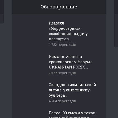
Обговорюване
Измаил:
«Морречсервис»
возобновил выдачу
паспортов...
1 782 переглядів
Измаильчане на
транспортном форуме
UKRAINIAN PORTS...
2 577 переглядів
Скандал в измаильской
школе: учительницу-
буллера...
4 784 переглядів
Более 100 тысяч членов