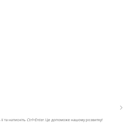
її та натисніть
Ctrl+Enter
. Це допоможе нашому розвитку!