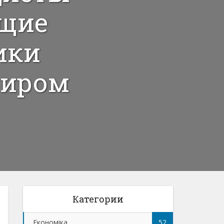
щие
ики
ниром
Категории
Економіка
52