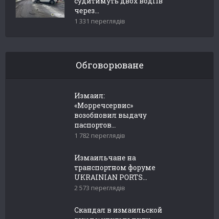
судитимуть двох водіїв
через...
1 331 переглядів
Обговорюване
Измаил:
«Морречсервис»
возобновил выдачу
паспортов...
1 782 переглядів
Измаильчане на
транспортном форуме
UKRAINIAN PORTS...
2 573 переглядів
Скандал в измаильской