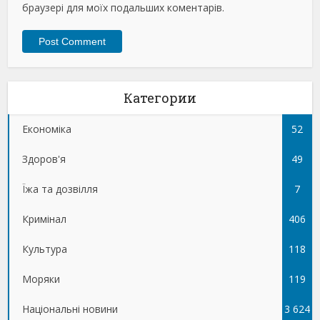
браузері для моїх подальших коментарів.
Категории
Економіка
52
Здоров'я
49
Їжа та дозвілля
7
Кримінал
406
Культура
118
Моряки
119
Національні новини
3 624