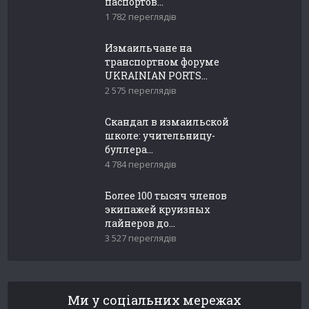
паспортов...
1 782 переглядів
Измаильчане на
транспортном форуме
UKRAINIAN PORTS...
2 575 переглядів
Скандал в измаильской
школе: учительницу-
буллера...
4 784 переглядів
Более 100 тысяч членов
экипажей круизных
лайнеров до...
3 527 переглядів
Ми у соціальних мережах