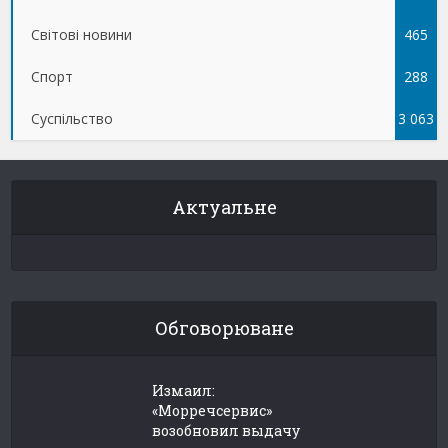
Світові новини
465
Спорт
288
Суспільство
3 063
Актуальне
Обговорюване
Измаил:
«Морречсервис»
возобновил выдачу