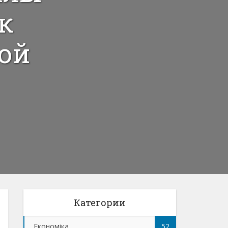
к
ой
Категории
Економіка
52