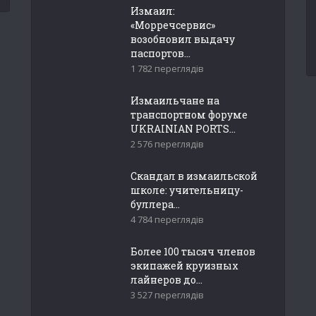
Измаил:
«Морречсервис»
возобновил выдачу
паспортов...
1 782 переглядів
Измаильчане на
транспортном форуме
UKRAINIAN PORTS...
2 576 переглядів
Скандал в измаильской
школе: учительницу-
буллера...
4 784 переглядів
Более 100 тысяч членов
экипажей круизных
лайнеров до...
3 527 переглядів