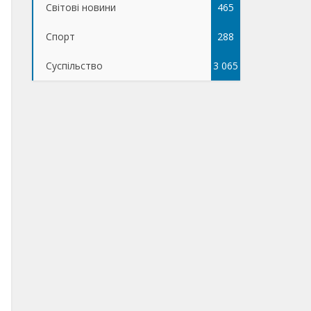
Світові новини
465
Спорт
288
Суспільство
3 065