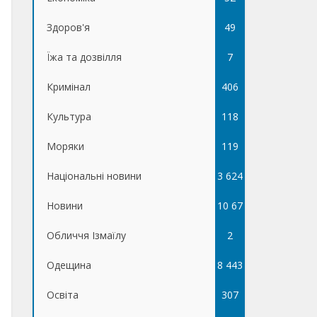
Здоров'я
49
Їжа та дозвілля
7
Кримінал
406
Культура
118
Моряки
119
Національні новини
3 624
Новини
10 67
Обличчя Ізмаїлу
5
2
Одещина
8 443
Освіта
307