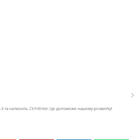
її та натисніть
Ctrl+Enter
. Це допоможе нашому розвитку!