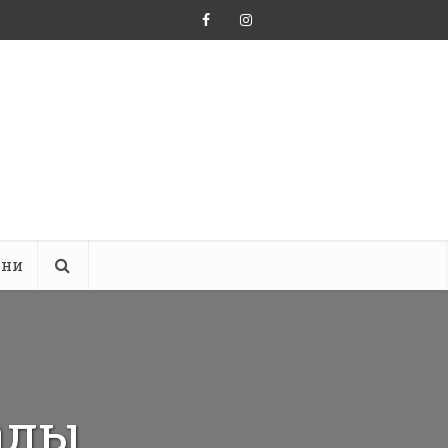
ини
алы