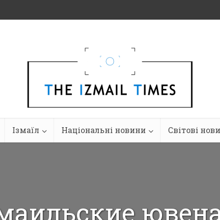
Ізмаїл
Національні новини
Світові нов
маильские ювен