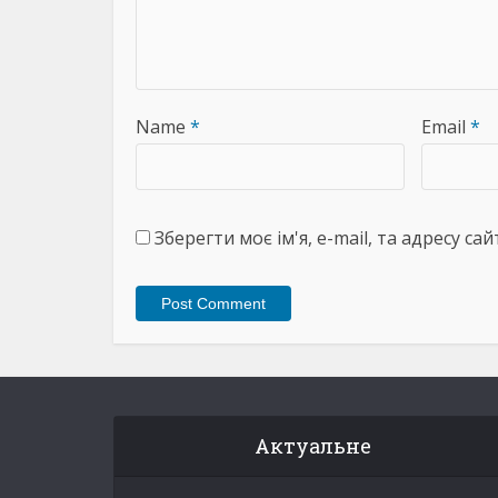
Name
*
Email
*
Зберегти моє ім'я, e-mail, та адресу с
Актуальне