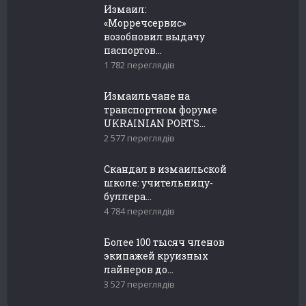
Измаил:
«Морречсервис»
возобновил выдачу
паспортов...
1 782 переглядів
Измаильчане на
транспортном форуме
UKRAINIAN PORTS...
2 577 переглядів
Скандал в измаильской
школе: учительницу-
буллера...
4 784 переглядів
Более 100 тысяч членов
экипажей круизных
лайнеров до...
3 527 переглядів