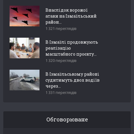
Внаслідок ворожої
атаки на Ізмаїльський
район...
1 321 переглядів
В Ізмаїлі продовжують
реалізацію
масштабного проєкту...
1 320 переглядів
В Ізмаїльському районі
судитимуть двох водіїв
через...
1 331 переглядів
Обговорюване