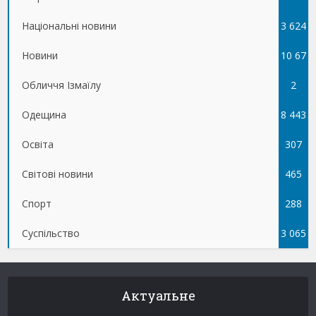
Національні новини
3 624
Новини
10 67
Обличчя Ізмаїлу
5
2
Одещина
8 443
Освіта
307
Світові новини
465
Спорт
288
Суспільство
3 065
Актуальне