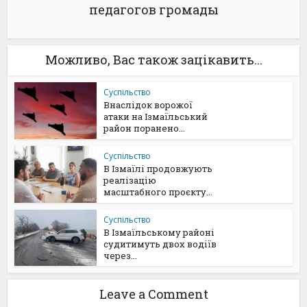
педагогов громады
Можливо, Вас також зацікавить...
Суспільство
Внаслідок ворожої
атаки на Ізмаїльський
район поранено...
Суспільство
В Ізмаїлі продовжують
реалізацію
масштабного проєкту...
Суспільство
В Ізмаїльському районі
судитимуть двох водіїв
через...
Leave a Comment