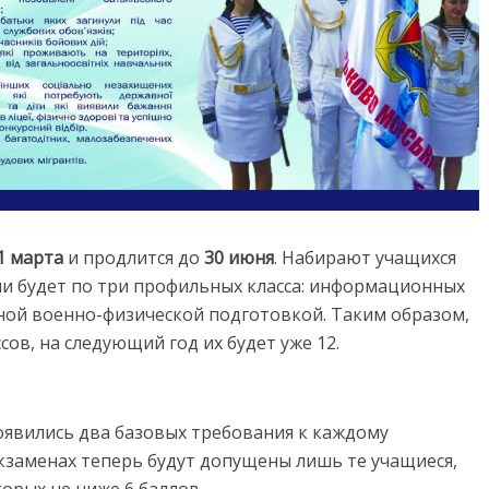
1 марта
и продлится до
30 июня
. Набирают учащихся
ли будет по три профильных класса: информационных
нной военно-физической подготовкой. Таким образом,
ссов, на следующий год их будет уже 12.
оявились два базовых требования к каждому
кзаменах теперь будут допущены лишь те учащиеся,
торых не ниже 6 баллов.