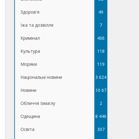
Здоров'я
49
Їжа та дозвілля
7
Кримінал
406
Культура
118
Моряки
119
Національні новини
3 624
Новини
10 67
Обличчя Ізмаїлу
5
2
Одещина
8 446
Освіта
307