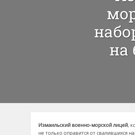
мор
набо
на
Измаильский военно-морской лицей
, 
не только оправится от свалившихся на 