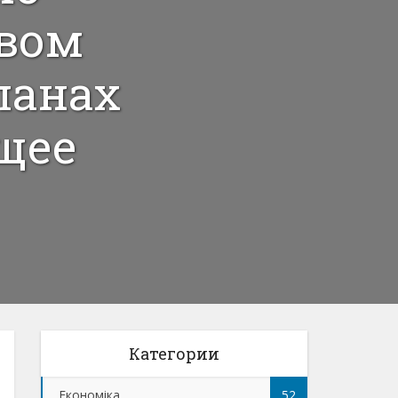
овом
ланах
щее
Категории
Економіка
52