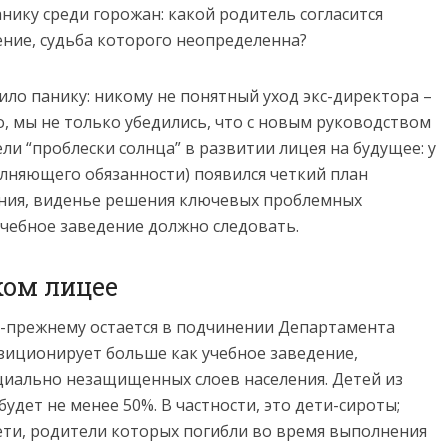
нику среди горожан: какой родитель согласится
ение, судьба которого неопределенна?
ило панику: никому не понятный уход экс-директора –
, мы не только убедились, что с новым руководством
ли “проблески солнца” в развитии лицея на будущее: у
олняющего обязанности) появился четкий план
ения, виденье решения ключевых проблемных
чебное заведение должно следовать.
ком лицее
-прежнему остается в подчинении Департамента
озиционирует больше как учебное заведение,
циально незащищенных слоев населения. Детей из
удет не менее 50%. В частности, это дети-сироты;
ети, родители которых погибли во время выполнения