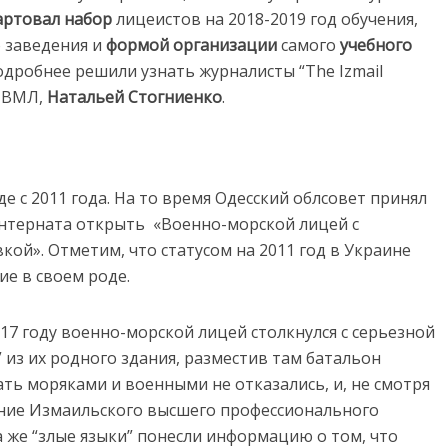
артовал набор
лицеистов на 2018-2019 год обучения,
 заведения и
формой организации
самого
учебного
подробнее решили узнать журналисты “The Izmail
 ИВМЛ,
Натальей Стогниенко
.
 с 2011 года. На то время Одесский облсовет принял
нтерната открыть «Военно-морской лицей с
ой». Отметим, что статусом на 2011 год в Украине
ие в своем роде.
17 году военно-морской лицей столкнулся с серьезной
 из их родного здания, разместив там батальон
ть моряками и военными не отказались, и, не смотря
ание Измаильского высшего профессионального
да же “злые языки” понесли информацию о том, что