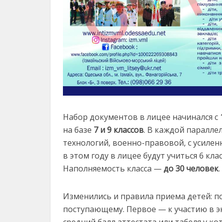
Набор документов в лицее начинался с
на базе
7 и 9 классов
. В каждой паралле
технологий, военно-правовой, с усиле
в этом году в лицее будут учиться 6 кла
Наполняемость класса —
до 30 человек
.
Изменились и правила приема детей: п
поступающему. Первое — к участию в э
средний балл аттестата или табеля у ко