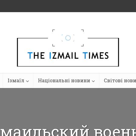
Ізмаїл
Національні новини
Світові нов
маильский воен