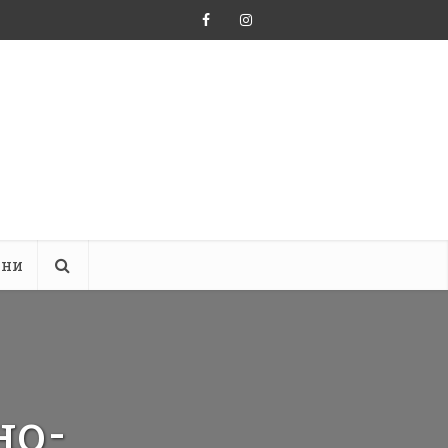
ини
но-