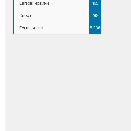
Світові новини
465
Спорт
288
Суспільство
3 066