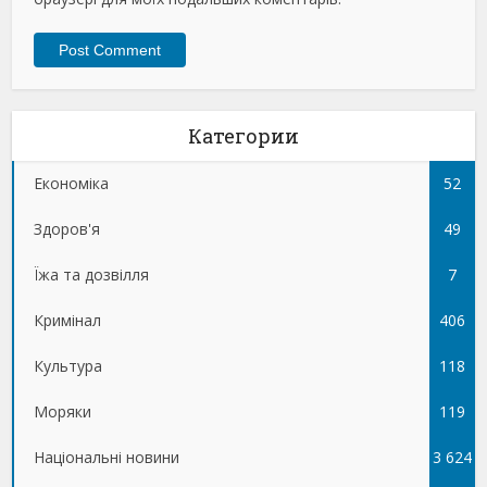
Категории
Економіка
52
Здоров'я
49
Їжа та дозвілля
7
Кримінал
406
Культура
118
Моряки
119
Національні новини
3 624