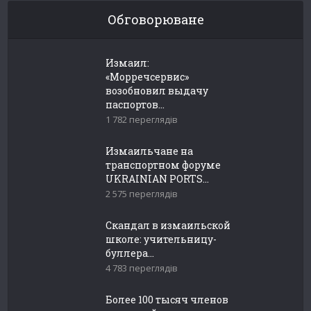
Обговорюване
Измаил:
«Морречсервис»
возобновил выдачу
паспортов...
1 782 переглядів
Измаильчане на
транспортном форуме
UKRAINIAN PORTS...
2 575 переглядів
Скандал в измаильской
школе: учительницу-
буллера...
4 783 переглядів
Более 100 тысяч членов