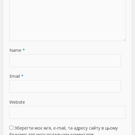
Name
*
Email
*
Website
Зберегти моє ім'я, e-mail, та адресу сайту в цьому
браузері для моїх подальших коментарів.