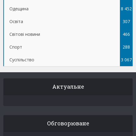
Одещина
8 452
Освіта
307
Світові новини
466
Спорт
288
Суспільство
3 067
Актуальне
Обговорюване