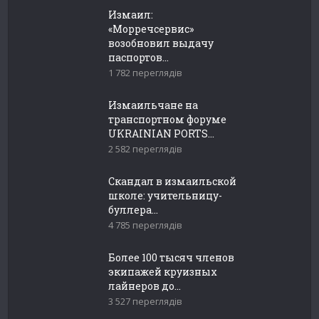
Измаил:
«Морречсервис»
возобновил выдачу
паспортов...
1 782 переглядів
Измаильчане на
транспортном форуме
UKRAINIAN PORTS...
2 582 переглядів
Скандал в измаильской
школе: учительницу-
буллера...
4 785 переглядів
Более 100 тысяч членов
экипажей круизных
лайнеров до...
3 527 переглядів