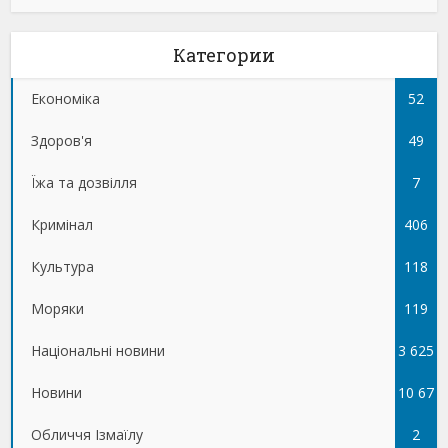
Категории
Економіка
52
Здоров'я
49
Їжа та дозвілля
7
Кримінал
406
Культура
118
Моряки
119
Національні новини
3 625
Новини
10 67
Обличчя Ізмаїлу
5
2