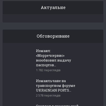
Актуальне
Обговорюване
Измаил:
«Морречсервис»
возобновил выдачу
паспортов...
1 782 переглядів
Измаильчане на
транспортном форуме
UKRAINIAN PORTS...
2 578 переглядів