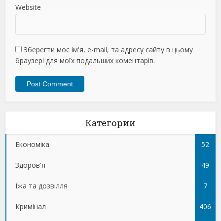
Website
Зберегти моє ім'я, e-mail, та адресу сайту в цьому
браузері для моїх подальших коментарів.
Категории
Економіка
52
Здоров'я
49
Їжа та дозвілля
7
Кримінал
406