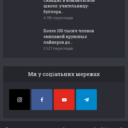
Скандал в измаильской
школе: учительницу-
буллера...
4 785 переглядів
Более 100 тысяч членов
экипажей круизных
лайнеров до...
3 527 переглядів
Ми у соціальних мережах