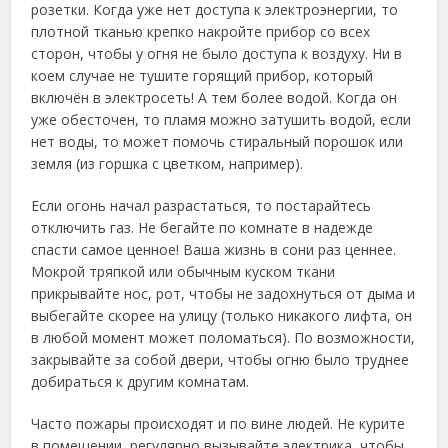
розетки. Когда уже нет доступа к электроэнергии, то
плотной тканью крепко накройте прибор со всех
сторон, чтобы у огня не было доступа к воздуху. Ни в
коем случае не тушите горящий прибор, который
включён в электросеть! А тем более водой. Когда он
уже обесточен, то пламя можно затушить водой, если
нет воды, то может помочь стиральный порошок или
земля (из горшка с цветком, например).
Если огонь начал разрастаться, то постарайтесь
отключить газ. Не бегайте по комнате в надежде
спасти самое ценное! Ваша жизнь в сони раз ценнее.
Мокрой тряпкой или обычным куском ткани
прикрывайте нос, рот, чтобы не задохнуться от дыма и
выбегайте скорее на улицу (только никакого лифта, он
в любой момент может поломаться). По возможности,
закрывайте за собой двери, чтобы огню было труднее
добираться к другим комнатам.
Часто пожары происходят и по вине людей. Не курите
в помещении, регулярно вызывайте электрика, чтобы