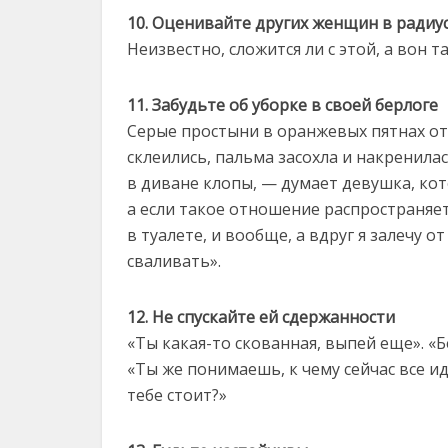
10. Оценивайте других женщин в радиу
Неизвестно, сложится ли с этой, а вон т
11. Забудьте об уборке в своей берлоге
Серые простыни в оранжевых пятнах от
склеились, пальма засохла и накренилас
в диване клопы, — думает девушка, ко
а если такое отношение распространяет
в туалете, и вообще, а вдруг я залечу о
сваливать».
12. Не спускайте ей сдержанности
«Ты какая-то скованная, выпей еще». «Б
«Ты же понимаешь, к чему сейчас все иде
тебе стоит?»