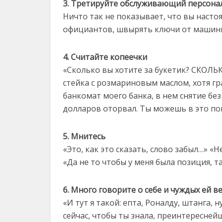
3. Третируйте обслуживающий персона
Ничто так не показывает, что вы насто
официантов, швырять ключи от машины
4. Считайте копеечки
«Сколько вы хотите за букетик? СКОЛЬК
стейка с розмариновым маслом, хотя г
банкомат моего банка, в нем снятие без
долларов оторвал. Ты можешь в это по
5. Мнитесь
«Это, как это сказать, слово забыл…» «Н
«Да не то чтобы у меня была позиция, та
6. Много говорите о себе и чуждых ей в
«И тут я такой: епта, Роналду, штанга, 
сейчас, чтобы ты знала, преинтереснейш