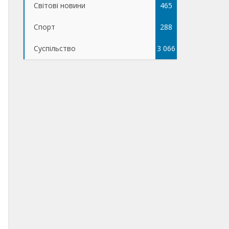
Світові новини
465
Спорт
288
Суспільство
3 066