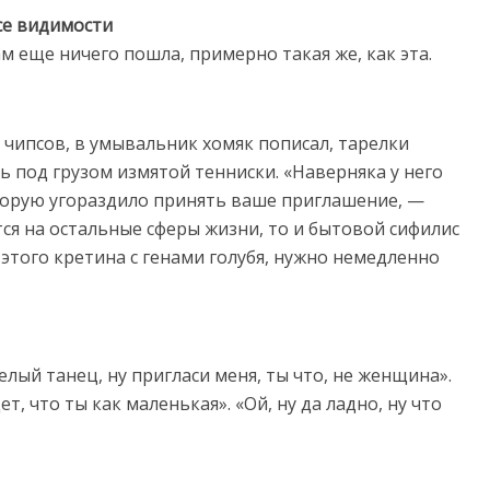
се видимости
ам еще ничего пошла, примерно такая же, как эта.
 чипсов, в умывальник хомяк пописал, тарелки
ь под грузом измятой тенниски. «Наверняка у него
торую угораздило принять ваше приглашение, —
ся на остальные сферы жизни, то и бытовой сифилис
т этого кретина с генами голубя, нужно немедленно
елый танец, ну пригласи меня, ты что, не женщина».
т, что ты как маленькая». «Ой, ну да ладно, ну что