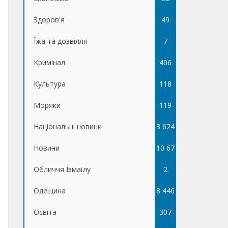
Здоров'я
49
Їжа та дозвілля
7
Кримінал
406
Культура
118
Моряки
119
Національні новини
3 624
Новини
10 67
Обличчя Ізмаїлу
5
2
Одещина
8 446
Освіта
307