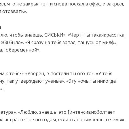
л, что не закрыл тэг, и снова поехал в офис, и закрыл,
и отозвать».
м
блю, чтобы знаешь, СИСЬКИ». «Черт, ты такаякрасотка,
бя было». «Я сразу на тебя запал, тащусь от милф».
тал с беременной».
 к тебе?» «Уверен, в постели ты ого-го». «У тебя
 ну, так утверждают ученые». «Эту ночь ты никогда
».
рматура». «Люблю, знаешь, это [интенсивноболтает
лыш растет не по годам, если ты понимаешь, о чем я».