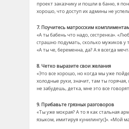
проект заказчику и пошли в баню, я поня
хорошо, что доступ их админы не успел
7. Поучитесь матросским комплимента
«А ты бабень что надо, сестренка». «Лю
страшно подумать, сколько мужиков у те
«А ты че, беременна, да? А я всегда меч
8. Четко выразите свои желания
«Это все хорошо, но когда мы уже пойдем
холодные руки, значит, там ты горячая,
не забудешь, детка, мне это все говорят
9. Прибавьте грязных разговоров
«Ты уже мокрая? А то я как стальная а
языком, имитируя кунилингус]». «Мой ма