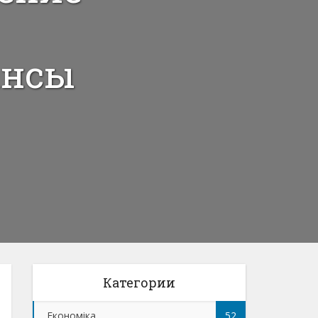
ансы
Категории
Економіка
52