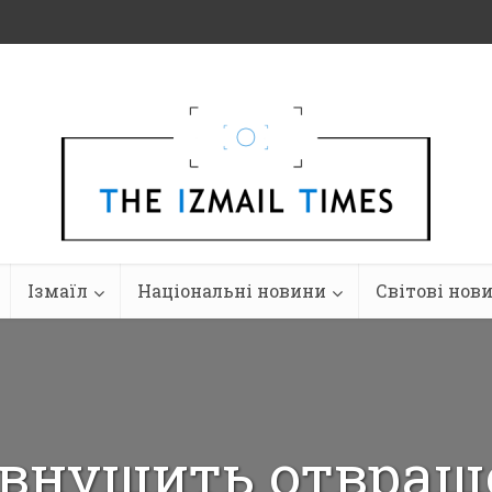
Ізмаїл
Національні новини
Світові нов
 внушить отвращ