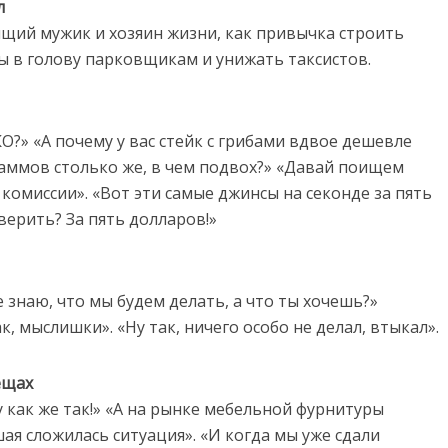
л
ящий мужик и хозяин жизни, как привычка строить
 в голову парковщикам и унижать таксистов.
О?» «А почему у вас стейк с грибами вдвое дешевле
раммов столько же, в чем подвох?» «Давай поищем
 комиссии». «Вот эти самые джинсы на секонде за пять
верить? За пять долларов!»
е знаю, что мы будем делать, а что ты хочешь?»
к, мыслишки». «Ну так, ничего особо не делал, втыкал».
ещах
ну как же так!» «А на рынке мебельной фурнитуры
ая сложилась ситуация». «И когда мы уже сдали