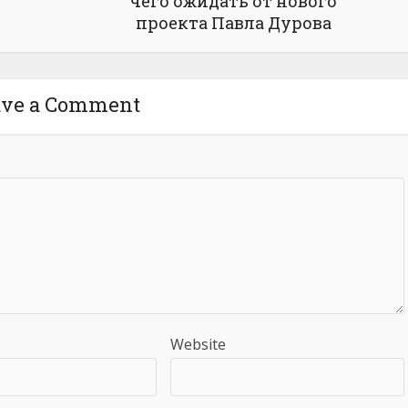
чего ожидать от нового
проекта Павла Дурова
ave a Comment
Website