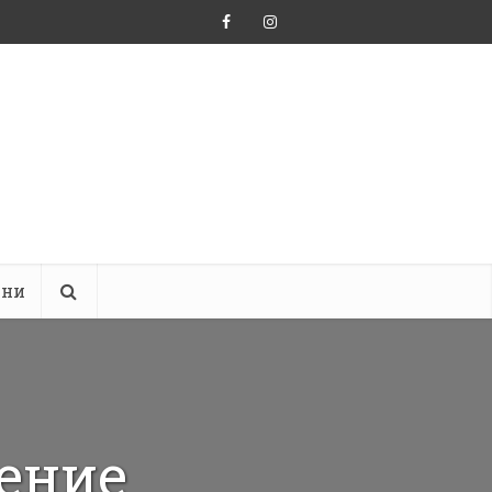
ини
ение