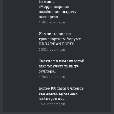
Измаил:
«Морречсервис»
возобновил выдачу
паспортов...
1 782 переглядів
Измаильчане на
транспортном форуме
UKRAINIAN PORTS...
2 582 переглядів
Скандал в измаильской
школе: учительницу-
буллера...
4 786 переглядів
Более 100 тысяч членов
экипажей круизных
лайнеров до...
3 527 переглядів