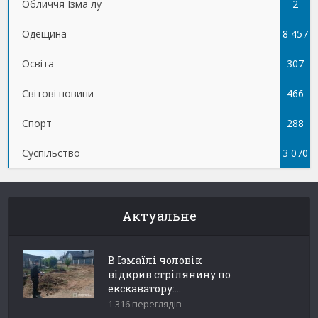
Обличчя Ізмаїлу
5
2
Одещина
8 457
Освіта
307
Світові новини
466
Спорт
288
Суспільство
3 070
Актуальне
В Ізмаїлі чоловік
відкрив стрілянину по
екскаватору:...
1 316 переглядів