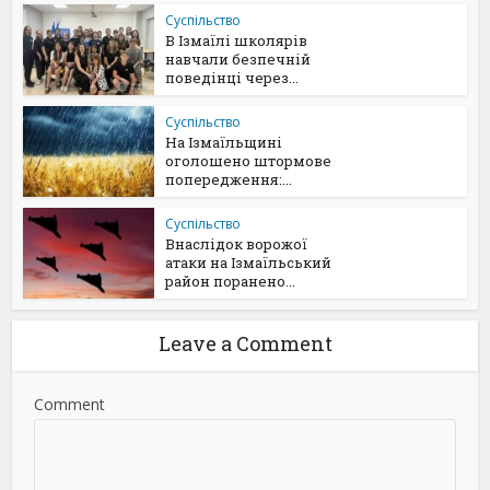
Суспільство
В Ізмаїлі школярів
навчали безпечній
поведінці через...
Суспільство
На Ізмаїльщині
оголошено штормове
попередження:...
Суспільство
Внаслідок ворожої
атаки на Ізмаїльський
район поранено...
Leave a Comment
Comment