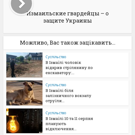
Измаильские гвардейцы – о
защите Украины
Можливо, Вас також зацікавить...
Суспільство
В Ізмаїлі чоловік
відкрив стрілянину по
екскаватору:...
Суспільство
В Ізмаїлі біля
залізничного вокзалу
отруїли...
Суспільство
В Ізмаїлі 10 та 11 серпня
планують
відключення...