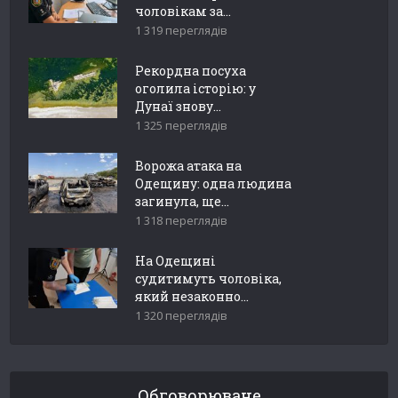
чоловікам за...
1 319 переглядів
Рекордна посуха
оголила історію: у
Дунаї знову...
1 325 переглядів
Ворожа атака на
Одещину: одна людина
загинула, ще...
1 318 переглядів
На Одещині
судитимуть чоловіка,
який незаконно...
1 320 переглядів
Обговорюване