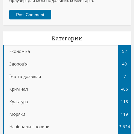
браузері для моїх подальших коментарів.
Категории
Економіка
52
Здоров'я
49
Їжа та дозвілля
7
Кримінал
406
Культура
118
Моряки
119
Національні новини
3 624