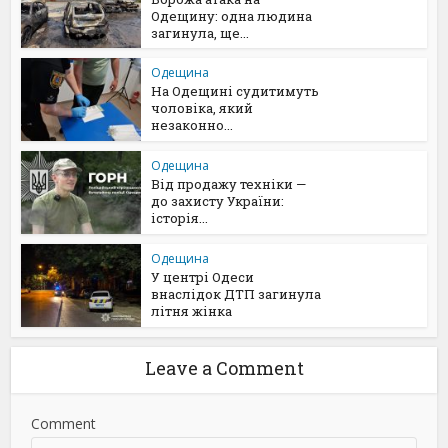
Одещину: одна людина
загинула, ще...
Одещина
На Одещині судитимуть
чоловіка, який
незаконно...
Одещина
Від продажу техніки —
до захисту України:
історія...
Одещина
У центрі Одеси
внаслідок ДТП загинула
літня жінка
Leave a Comment
Comment