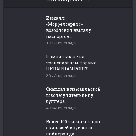
Измаил:
«Морречсервис»
возобновил выдачу
паспортов...
1 782 переглядів
Измаильчане на
транспортном форуме
UKRAINIAN PORTS...
2 577 переглядів
Скандал в измаильской
школе: учительницу-
буллера...
4 784 переглядів
Более 100 тысяч членов
экипажей круизных
лайнеров до...