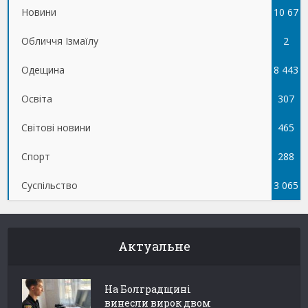
Новини
10 67
Обличчя Ізмаїлу
5
2
Одещина
8 443
Освіта
307
Світові новини
465
Спорт
288
Суспільство
3 065
Актуальне
На Болградщині
винесли вирок двом