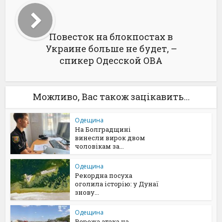
Повесток на блокпостах в
Украине больше не будет, –
спикер Одесской ОВА
Можливо, Вас також зацікавить...
Одещина
На Болградщині
винесли вирок двом
чоловікам за...
Одещина
Рекордна посуха
оголила історію: у Дунаї
знову...
Одещина
Ворожа атака на