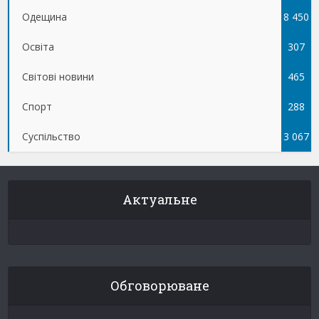
Одещина
8 450
Освіта
307
Світові новини
465
Спорт
288
Суспільство
3 067
Актуальне
Обговорюване