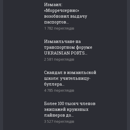
Измаил:
«Морречсервис»
возобновил выдачу
паспортов...
1 782 переглядів
Измаильчане на
транспортном форуме
UKRAINIAN PORTS...
2 581 переглядів
Скандал в измаильской
школе: учительницу-
буллера...
4 785 переглядів
Более 100 тысяч членов
экипажей круизных
лайнеров до...
3 527 переглядів