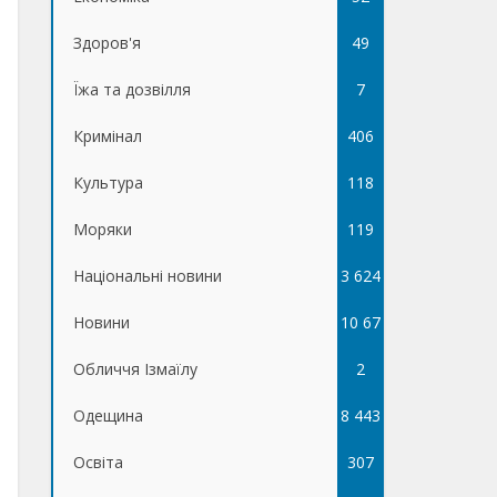
Здоров'я
49
Їжа та дозвілля
7
Кримінал
406
Культура
118
Моряки
119
Національні новини
3 624
Новини
10 67
Обличчя Ізмаїлу
5
2
Одещина
8 443
Освіта
307