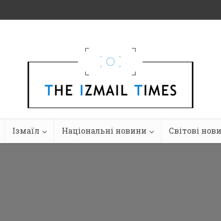
Ізмаїл
Національні новини
Світові нов