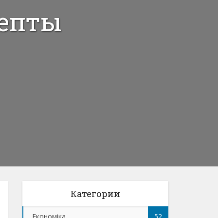
цепты
Категории
Економіка
52