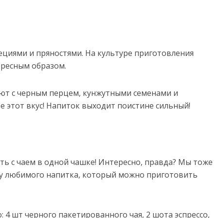
пециями и пряностями. На культуре приготовления
ересным образом.
т с черным перцем, кунжутными семенами и
е этот вкус! Напиток выходит поистине сильный!
ть с чаем в одной чашке! Интересно, правда? Мы тоже
у любимого напитка, который можно приготовить
: 4 шт черного пакетированного чая, 2 шота эспрессо,