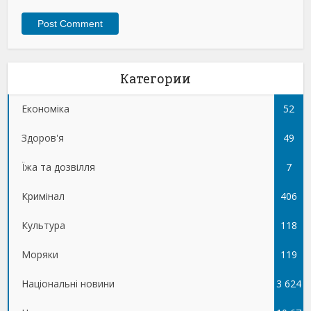
Категории
Економіка
52
Здоров'я
49
Їжа та дозвілля
7
Кримінал
406
Культура
118
Моряки
119
Національні новини
3 624