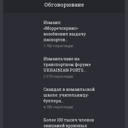
Обговорюване
Измаил:
«Морречсервис»
возобновил выдачу
паспортов...
1 782 переглядів
Измаильчане на
транспортном форуме
UKRAINIAN PORTS...
2 579 переглядів
Скандал в измаильской
школе: учительницу-
буллера...
4 785 переглядів
Более 100 тысяч членов
экипажей круизных