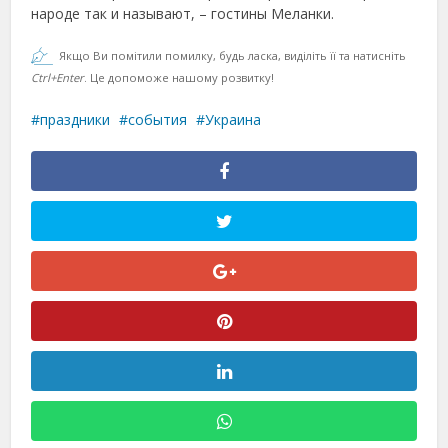
народе так и называют, – гостины Меланки.
Якщо Ви помітили помилку, будь ласка, виділіть її та натисніть
Ctrl+Enter
. Це допоможе нашому розвитку!
праздники
события
Украина