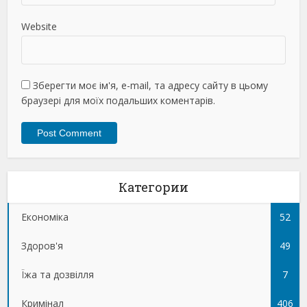
Website
Зберегти моє ім'я, e-mail, та адресу сайту в цьому
браузері для моїх подальших коментарів.
Категории
Економіка
52
Здоров'я
49
Їжа та дозвілля
7
Кримінал
406