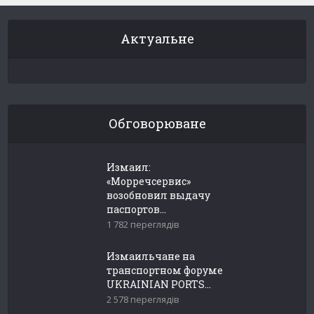
Актуальне
Обговорюване
Измаил:
«Морречсервис»
возобновил выдачу
паспортов...
1 782 переглядів
Измаильчане на
транспортном форуме
UKRAINIAN PORTS...
2 578 переглядів