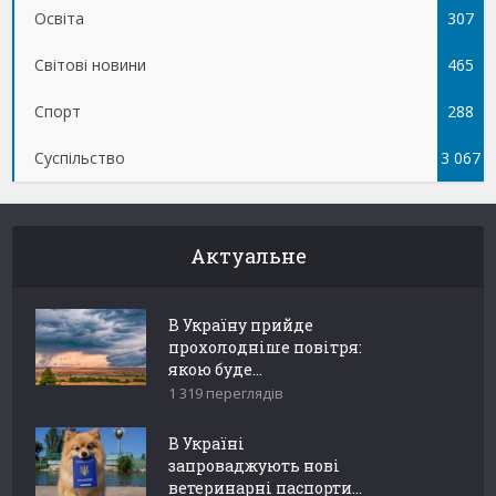
Освіта
307
Світові новини
465
Спорт
288
Суспільство
3 067
Актуальне
В Україну прийде
прохолодніше повітря:
якою буде...
1 319 переглядів
В Україні
запроваджують нові
ветеринарні паспорти...