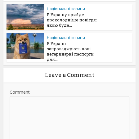
Національні новини
В Україну прийде
прохолодніше повітря:
якою буде...
Національні новини
В Україні
запроваджують нові
ветеринарні паспорти
для...
Leave a Comment
Comment