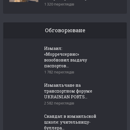
1 320 переглядів
Обговорюване
Измаил:
«Морречсервис»
возобновил выдачу
паспортов...
1 782 переглядів
Измаильчане на
транспортном форуме
UKRAINIAN PORTS...
2 582 переглядів
Скандал в измаильской
школе: учительницу-
буллера...