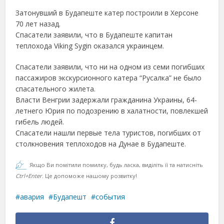
Затонувший в Будапеште катер построили в Херсоне
70 лет назад.
Спасатели заявили, что в Будапеште капитан
теплохода Viking Sygin оказался украинцем.
Спасатели заявили, что ни на одном из семи погибших
пассажиров экскурсионного катера “Русалка” не было
спасательного жилета.
Власти Венгрии задержали гражданина Украины, 64-
летнего Юрия по подозрению в халатности, повлекшей
гибель людей.
Спасатели нашли первые тела туристов, погибших от
столкновения теплоходов на Дунае в Будапеште.
Якщо Ви помітили помилку, будь ласка, виділіть її та натисніть
Ctrl+Enter
. Це допоможе нашому розвитку!
авария
Будапешт
события