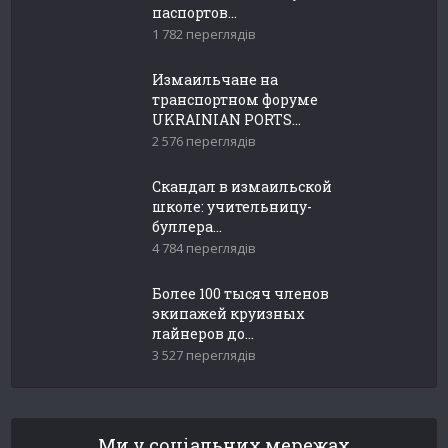
паспортов...
1 782 переглядів
Измаильчане на
транспортном форуме
UKRAINIAN PORTS...
2 576 переглядів
Скандал в измаильской
школе: учительницу-
буллера...
4 784 переглядів
Более 100 тысяч членов
экипажей круизных
лайнеров до...
3 527 переглядів
Ми у соціальних мережах