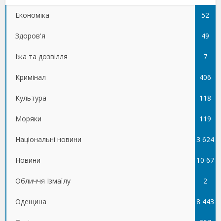
Економіка
52
Здоров'я
49
Їжа та дозвілля
7
Кримінал
406
Культура
118
Моряки
119
Національні новини
3 624
Новини
10 67
Обличчя Ізмаїлу
5
2
Одещина
8 443