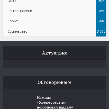
Освіта
307
Світові новини
465
Спорт
288
Суспільство
3 063
Актуальне
Обговорюване
Измаил:
«Морречсервис»
возобновил выдачу