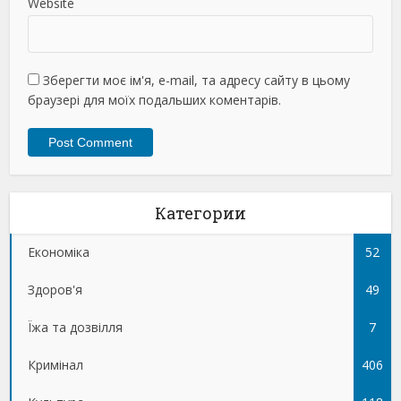
Website
Зберегти моє ім'я, e-mail, та адресу сайту в цьому
браузері для моїх подальших коментарів.
Категории
Економіка
52
Здоров'я
49
Їжа та дозвілля
7
Кримінал
406