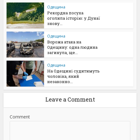
Одещина
Рекордна посуха
оголила історію: у Дунаї
знову...
Одещина
Ворожа атака на
Одещину: одна людина
загинула, ще...
Одещина
На Одещині судитимуть
чоловіка, який
незаконно...
Leave a Comment
Comment