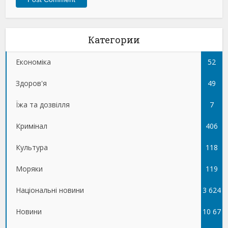
Категории
Економіка
52
Здоров'я
49
Їжа та дозвілля
7
Кримінал
406
Культура
118
Моряки
119
Національні новини
3 624
Новини
10 67