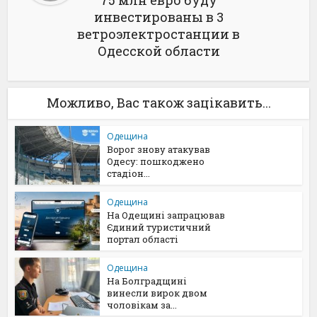
75 млн евро буду
инвестированы в 3
ветроэлектростанции в
Одесской области
Можливо, Вас також зацікавить...
Одещина
Ворог знову атакував
Одесу: пошкоджено
стадіон...
Одещина
На Одещині запрацював
Єдиний туристичний
портал області
Одещина
На Болградщині
винесли вирок двом
чоловікам за...