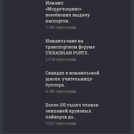
Измаил:
«Морречсервис»
возобновил выдачу
паспортов...
1 782 переглядів
Измаильчане на
транспортном форуме
UKRAINIAN PORTS...
2 578 переглядів
Скандал в измаильской
школе: учительницу-
буллера...
4 785 переглядів
Более 100 тысяч членов
экипажей круизных
лайнеров до...
3 527 переглядів