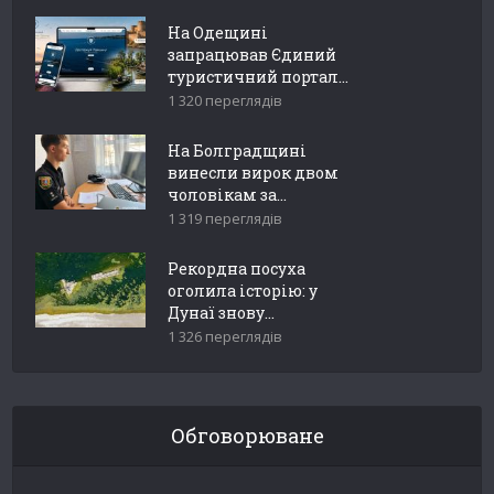
На Одещині
запрацював Єдиний
туристичний портал...
1 320 переглядів
На Болградщині
винесли вирок двом
чоловікам за...
1 319 переглядів
Рекордна посуха
оголила історію: у
Дунаї знову...
1 326 переглядів
Обговорюване