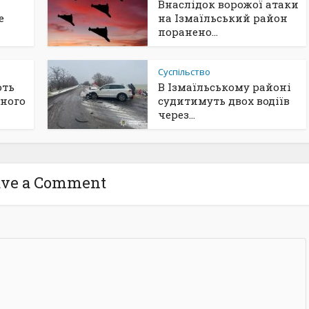
Внаслідок ворожої атаки
е
на Ізмаїльський район
поранено...
Суспільство
ють
В Ізмаїльському районі
бного
судитимуть двох водіїв
через...
ave a Comment