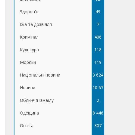
Здоров'я
49
Їжа та дозвілля
7
Кримінал
406
Культура
118
Моряки
119
Національні новини
3 624
Новини
10 67
Обличчя Ізмаїлу
5
2
Одещина
8 446
Освіта
307