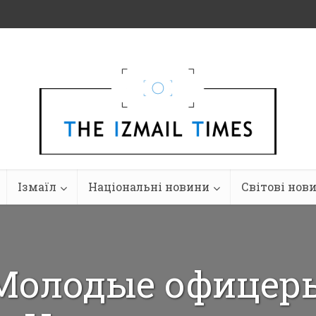
Ізмаїл
Національні новини
Світові нов
Молодые офицер