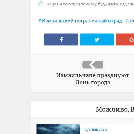
Якщо Ви помітили помилку, будь ласка, виділіть 
Измаильский пограничный отряд
о
Измаильчане празднуют
День города
Можливо, В
Суспільство