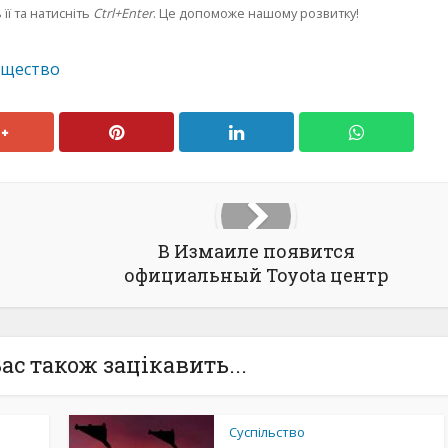
її та натисніть
Ctrl+Enter
. Це допоможе нашому розвитку!
бщество
В Измаиле появится
официальный Toyota центр
ас також зацікавить...
Суспільство