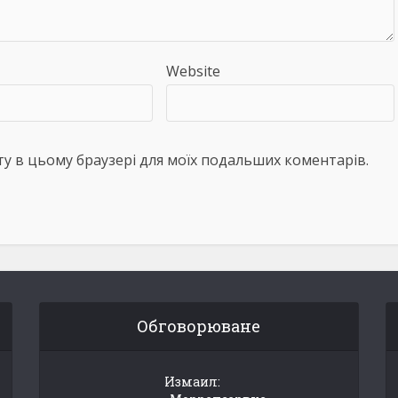
Website
айту в цьому браузері для моїх подальших коментарів.
Обговорюване
Измаил: