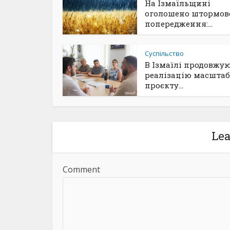
На Ізмаїльщині
оголошено штормов
попередження:...
Суспільство
В Ізмаїлі продовжу
реалізацію масшта
проєкту...
Le
Comment