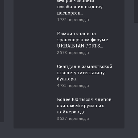
«Морречсервис»
возобновил выдачу
паспортов...
1 782 переглядів
Измаильчане на
транспортном форуме
UKRAINIAN PORTS...
2 578 переглядів
Скандал в измаильской
школе: учительницу-
буллера...
4 785 переглядів
Более 100 тысяч членов
экипажей круизных
лайнеров до...
3 527 переглядів