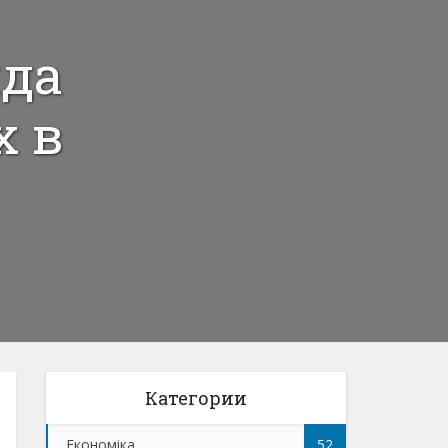
яда
х в
Категории
Економіка
52