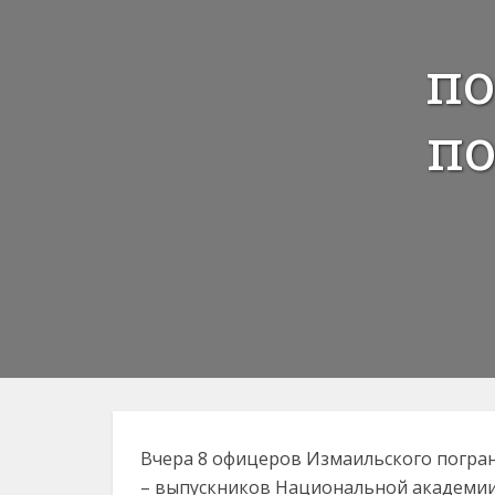
по
по
Вчера 8 офицеров Измаильского погран
– выпускников Национальной академии