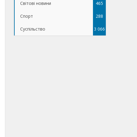
Світові новини
465
Спорт
288
Суспільство
3 066