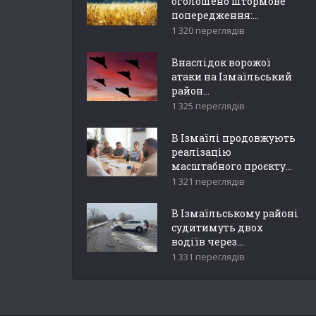
оголошено штормове
попередження:...
1 320 переглядів
Внаслідок ворожої
атаки на Ізмаїльський
район...
1 325 переглядів
В Ізмаїлі продовжують
реалізацію
масштабного проєкту...
1 321 переглядів
В Ізмаїльському районі
судитимуть двох
водіїв через...
1 331 переглядів