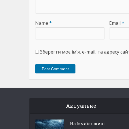
Name
*
Email
*
Зберегти моє ім'я, e-mail, та адресу с
Актуальне
На Ізмаїльщині