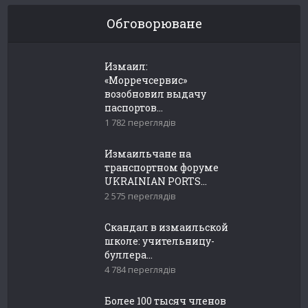
Обговорюване
Измаил:
«Морречсервис»
возобновил выдачу
паспортов...
1 782 переглядів
Измаильчане на
транспортном форуме
UKRAINIAN PORTS...
2 575 переглядів
Скандал в измаильской
школе: учительницу-
буллера...
4 784 переглядів
Более 100 тысяч членов