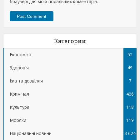
браузері для моїх подальших коментарів.
Категории
Економіка
52
Здоров'я
49
Їжа та дозвілля
7
Кримінал
406
Культура
118
Моряки
119
Національні новини
3 624