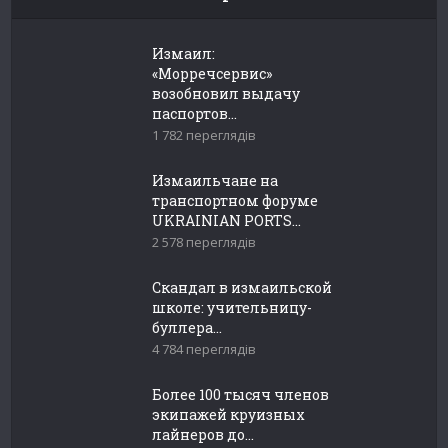
Измаил:
«Морречсервис»
возобновил выдачу
паспортов...
1 782 переглядів
Измаильчане на
транспортном форуме
UKRAINIAN PORTS...
2 578 переглядів
Скандал в измаильской
школе: учительницу-
буллера...
4 784 переглядів
Более 100 тысяч членов
экипажей круизных
лайнеров до...