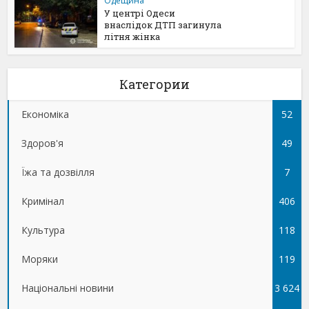
Одещина
У центрі Одеси
внаслідок ДТП загинула
літня жінка
Категории
Економіка
52
Здоров'я
49
Їжа та дозвілля
7
Кримінал
406
Культура
118
Моряки
119
Національні новини
3 624