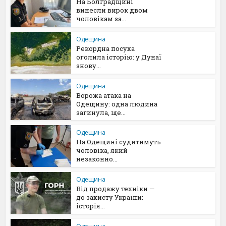
На Болградщині
винесли вирок двом
чоловікам за...
Одещина
Рекордна посуха
оголила історію: у Дунаї
знову...
Одещина
Ворожа атака на
Одещину: одна людина
загинула, ще...
Одещина
На Одещині судитимуть
чоловіка, який
незаконно...
Одещина
Від продажу техніки —
до захисту України:
історія...