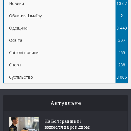
Новини
10 67
Обличчя Ізмаїлу
5
2
Одещина
8 443
Освіта
307
Світові новини
465
Спорт
288
Суспільство
3 066
Актуальне
На Болградщині
винесли вирок двом