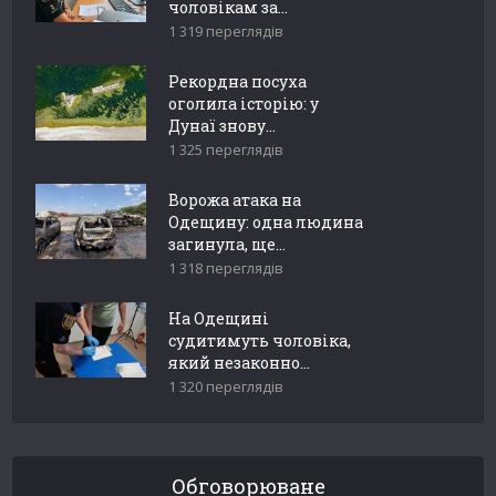
чоловікам за...
1 319 переглядів
Рекордна посуха
оголила історію: у
Дунаї знову...
1 325 переглядів
Ворожа атака на
Одещину: одна людина
загинула, ще...
1 318 переглядів
На Одещині
судитимуть чоловіка,
який незаконно...
1 320 переглядів
Обговорюване