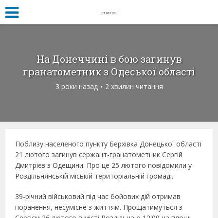
На Донеччині в бою загинув
гранатометник з Одеської області
3 роки назад
2 хвилин читання
Поблизу населеного пункту Берхівка Донецької області
21 лютого загинув сержант-гранатометник Сергій
Дмитрієв з Одещини. Про це 25 лютого повідомили у
Роздільнянській міській територіальній громаді.
39-річний військовий під час бойових дій отримав
поранення, несумісне з життям. Прощатимуться з
Сергієм 26 лютого в місті Роздільна о 12:00 на площі