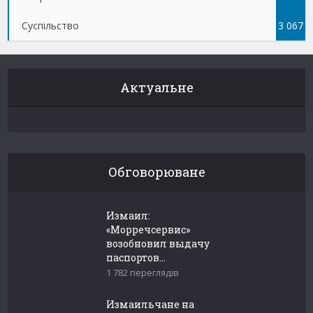
Суспільство
3 067
Актуальне
Обговорюване
Измаил:
«Морречсервис»
возобновил выдачу
паспортов...
1 782 переглядів
Измаильчане на