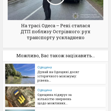
На трасі Одеса – Рені сталася
ДТП поблизу Острівного: рух
транспорту ускладнено
Можливо, Вас також зацікавить...
Одещина
Дунай на Одещині досяг
історичного мінімуму:
рівень...
Одещина
Одещина лідирує за
кількістю звернень
щодо можливих...