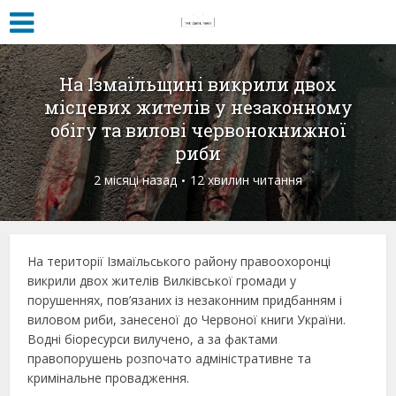
На Ізмаїльщині викрили двох
місцевих жителів у незаконному
обігу та вилові червонокнижної
риби
2 місяці назад
12 хвилин читання
На території Ізмаїльського району правоохоронці
викрили двох жителів Вилківської громади у
порушеннях, пов’язаних із незаконним придбанням і
виловом риби, занесеної до Червоної книги України.
Водні біоресурси вилучено, а за фактами
правопорушень розпочато адміністративне та
кримінальне провадження.