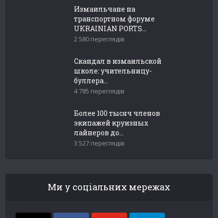
Измаильчане на
транспортном форуме
UKRAINIAN PORTS...
2 580 переглядів
Скандал в измаильской
школе: учительницу-
буллера...
4 785 переглядів
Более 100 тысяч членов
экипажей круизных
лайнеров до...
3 527 переглядів
Ми у соціальних мережах