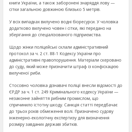
книги України, а також заборонені знаряддя лову —
сітки загальною довжиною близько 5 метрів.
У всіх випадках вилучено водні біоресурси. У чоловіка
додатково вилучено човен і сітки, які передано на
зберігання до спеціалізованого підприємства.
Щодо жінки поліцейські склали адміністративний
протокол за ч. 2 ст. 88-1 Кодексу України про
адміністративні правопорушення. Матеріали скеровано
до суду, який може призначити штраф із конфіскацією
вилученої риби.
Стосовно чоловіка дізнавачі поліції внесли відомості до
ЄРДР за ч. 1 ст. 249 Кримінального кодексу України —
незаконне зайняття рибним промислом, що
спричинило істотну шкоду. Санкція статті передбачає
до трьох років обмеження волі. Призначено судову
інженерно-екологічну експертизу для визначення
розміру завданих державі збитків.