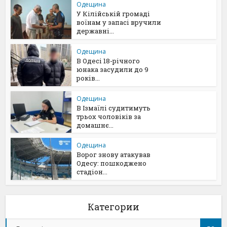
Одещина
У Кілійській громаді
воїнам у запасі вручили
державні...
Одещина
В Одесі 18-річного
юнака засудили до 9
років...
Одещина
В Ізмаїлі судитимуть
трьох чоловіків за
домашнє...
Одещина
Ворог знову атакував
Одесу: пошкоджено
стадіон...
Категории