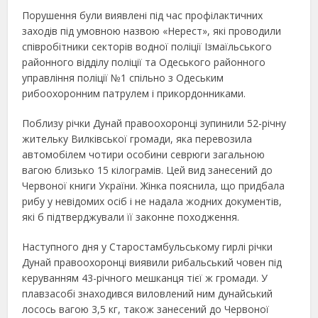
Порушення були виявлені під час профілактичних
заходів під умовною назвою «Нерест», які проводили
співробітники секторів водної поліції Ізмаїльського
районного відділу поліції та Одеського районного
управління поліції №1 спільно з Одеським
рибоохоронним патрулем і прикордонниками.
Поблизу річки Дунай правоохоронці зупинили 52-річну
жительку Вилківської громади, яка перевозила
автомобілем чотири особини севрюги загальною
вагою близько 15 кілограмів. Цей вид занесений до
Червоної книги України. Жінка пояснила, що придбала
рибу у невідомих осіб і не надала жодних документів,
які б підтверджували її законне походження.
Наступного дня у Старостамбульському гирлі річки
Дунай правоохоронці виявили рибальський човен під
керуванням 43-річного мешканця тієї ж громади. У
плавзасобі знаходився виловлений ним дунайський
лосось вагою 3,5 кг, також занесений до Червоної