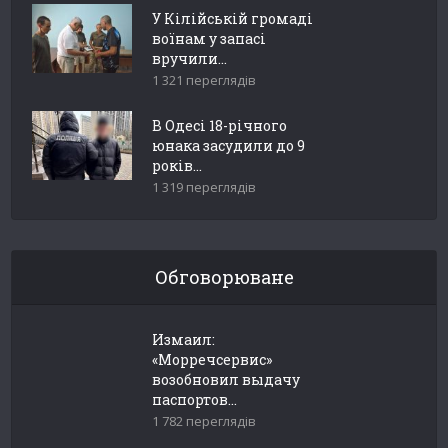
У Кілійській громаді
воїнам у запасі
вручили...
1 321 переглядів
В Одесі 18-річного
юнака засудили до 9
років...
1 319 переглядів
Обговорюване
Измаил:
«Морречсервис»
возобновил выдачу
паспортов...
1 782 переглядів