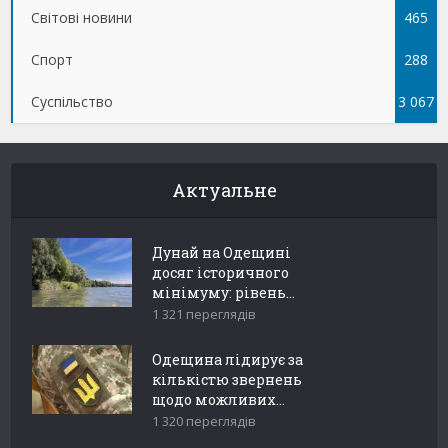
Світові новини
465
Спорт
288
Суспільство
3 067
Актуальне
Дунай на Одещині
досяг історичного
мінімуму: рівень...
1 321 переглядів
Одещина лідирує за
кількістю звернень
щодо можливих...
1 320 переглядів