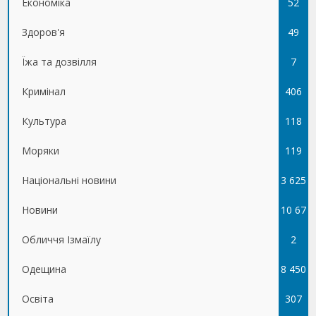
Економіка
52
Здоров'я
49
Їжа та дозвілля
7
Кримінал
406
Культура
118
Моряки
119
Національні новини
3 625
Новини
10 67
Обличчя Ізмаїлу
5
2
Одещина
8 450
Освіта
307