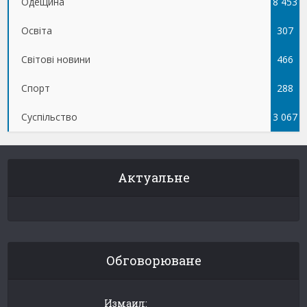
Одещина
8 453
Освіта
307
Світові новини
466
Спорт
288
Суспільство
3 067
Актуальне
Обговорюване
Измаил: