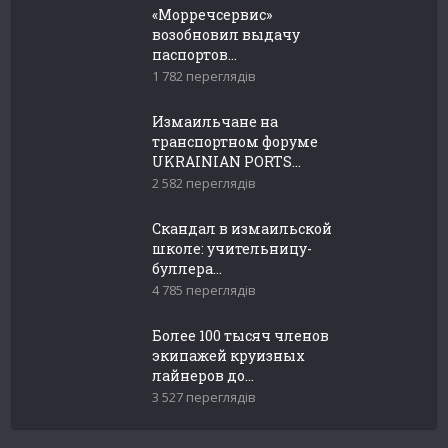
«Морречсервис»
возобновил выдачу
паспортов...
1 782 переглядів
Измаильчане на
транспортном форуме
UKRAINIAN PORTS...
2 582 переглядів
Скандал в измаильской
школе: учительницу-
буллера...
4 785 переглядів
Более 100 тысяч членов
экипажей круизных
лайнеров до...
3 527 переглядів