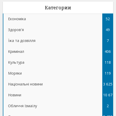
Категории
Економіка
52
Здоров'я
49
Їжа та дозвілля
7
Кримінал
406
Культура
118
Моряки
119
Національні новини
3 625
Новини
10 67
Обличчя Ізмаїлу
5
2