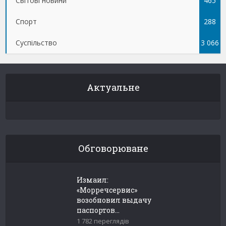
Світові новини
465
Спорт
288
Суспільство
3 066
Актуальне
Обговорюване
Измаил:
«Морречсервис»
возобновил выдачу
паспортов...
1 782 переглядів