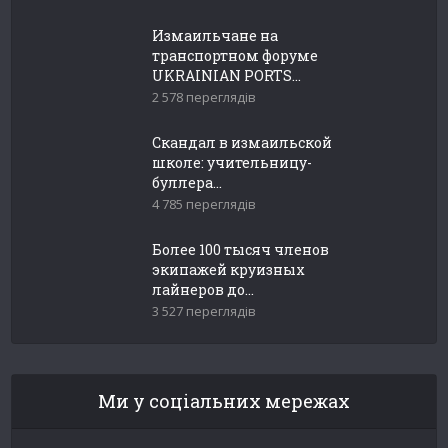
Измаильчане на
транспортном форуме
UKRAINIAN PORTS...
2 578 переглядів
Скандал в измаильской
школе: учительницу-
буллера...
4 785 переглядів
Более 100 тысяч членов
экипажей круизных
лайнеров до...
3 527 переглядів
Ми у соціальних мережах