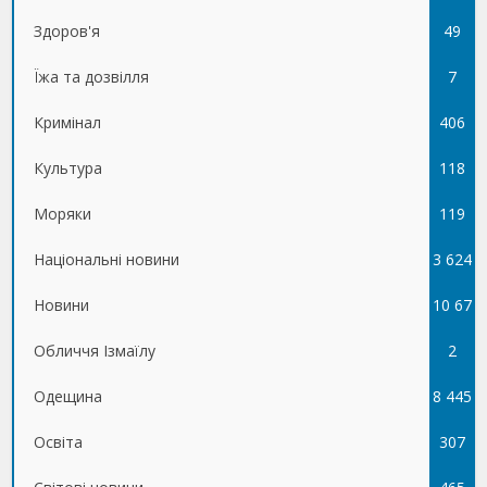
Здоров'я
49
Їжа та дозвілля
7
Кримінал
406
Культура
118
Моряки
119
Національні новини
3 624
Новини
10 67
Обличчя Ізмаїлу
5
2
Одещина
8 445
Освіта
307