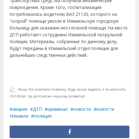
транспортных средства получили механические
повреждения. Кроме того, госпитализация
потребовалась водителю ВАЗ 21120, которого на
“скорой” помощи увезли в Измаильскую городскую
больницу для оказания неотложной помощи.
На месте
ДТП работают сотрудники Измаильской патрульной
полиции. Материалы, собранные по данному делу,
будут переданы в Измаильский отдел полиции для
дальнейших следственных действий.
Якщо Ви помітили помилку, будь ласка, виділіть її та натисніть
Ctrl+Enter
. Це допоможе нашому розвитку!
авария
ДТП
криминал
новости
новости
Измаила
полиция