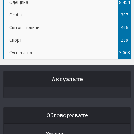
Одещина
8 454
Освіта
307
Світові новини
466
Спорт
288
Суспільство
3 068
Актуальне
Обговорюване
Измаил: