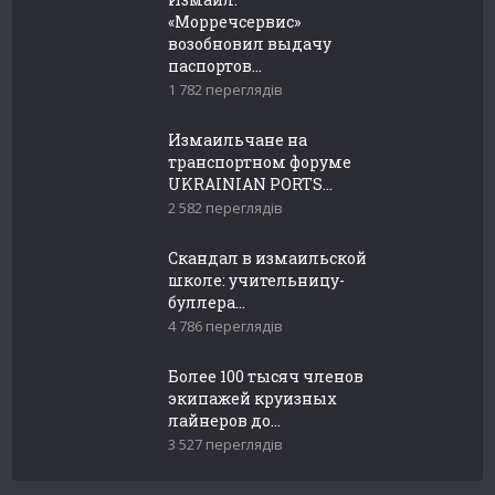
«Морречсервис»
возобновил выдачу
паспортов...
1 782 переглядів
Измаильчане на
транспортном форуме
UKRAINIAN PORTS...
2 582 переглядів
Скандал в измаильской
школе: учительницу-
буллера...
4 786 переглядів
Более 100 тысяч членов
экипажей круизных
лайнеров до...
3 527 переглядів