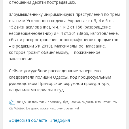
отношении десяти пострадавших.
Злоумышленнику инкриминируют преступления по трем
статьям Уголовного кодекса Украины: ч.ч. 3, 4 и 6 ст.
152 (Изнасилование), ч.ч. 1 и 2 ст.156 (развращение
несовершеннолетних) и ч.4 ст.301 (Ввоз, изготовление,
сбыт и распространение порнографических предметов
– в редакции УК 2018). Максимальное наказание,
которое грозит обвиняемому, – пожизненное
заключение.
Сейчас досудебное расследование завершено,
следователи полиции Одессы, под процессуальным
руководством Приморской окружной прокуратуры,
направили материалы в суд.
Якщо Ви помітили помилку, будь ласка, виділіть її та натисніть
Ctrl+Enter
. Це допоможе нашому розвитку!
Одесская область
педофил