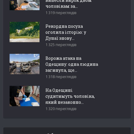
винесли вирок двом
чоловікам за...
1 319 переглядів
Рекордна посуха
оголила історію: у
Дунаї знову...
1 325 переглядів
Ворожа атака на
Одещину: одна людина
загинула, ще...
1 318 переглядів
На Одещині
судитимуть чоловіка,
який незаконно...
1 320 переглядів