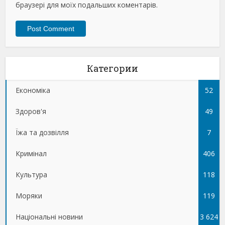
браузері для моїх подальших коментарів.
Категории
Економіка
52
Здоров'я
49
Їжа та дозвілля
7
Кримінал
406
Культура
118
Моряки
119
Національні новини
3 624