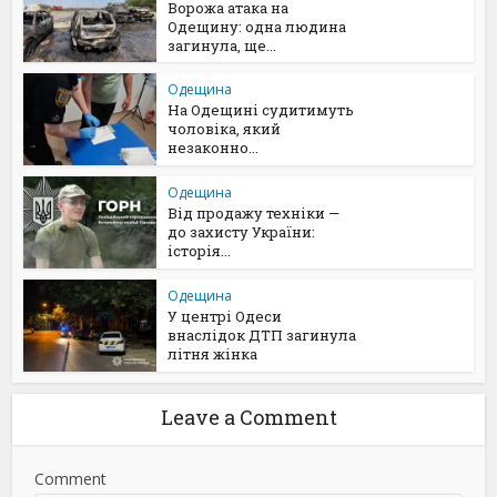
Ворожа атака на
Одещину: одна людина
загинула, ще...
Одещина
На Одещині судитимуть
чоловіка, який
незаконно...
Одещина
Від продажу техніки —
до захисту України:
історія...
Одещина
У центрі Одеси
внаслідок ДТП загинула
літня жінка
Leave a Comment
Comment