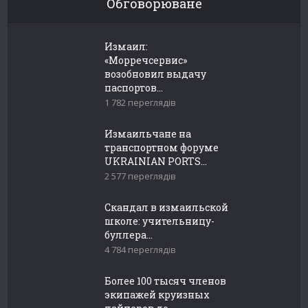
Обговорюване
Измаил:
«Морречсервис»
возобновил выдачу
паспортов...
1 782 переглядів
Измаильчане на
транспортном форуме
UKRAINIAN PORTS...
2 577 переглядів
Скандал в измаильской
школе: учительницу-
буллера...
4 784 переглядів
Более 100 тысяч членов
экипажей круизных