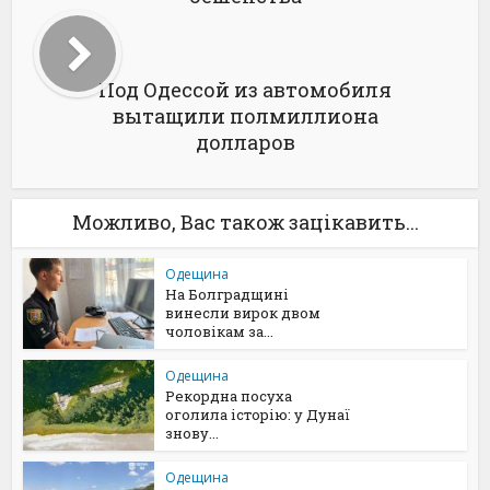
Под Одессой из автомобиля
вытащили полмиллиона
долларов
Можливо, Вас також зацікавить...
Одещина
На Болградщині
винесли вирок двом
чоловікам за...
Одещина
Рекордна посуха
оголила історію: у Дунаї
знову...
Одещина