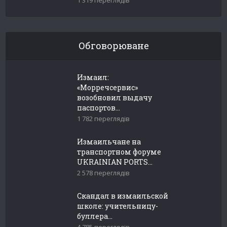
Обговорюване
Измаил:
«Морречсервис»
возобновил выдачу
паспортов...
1 782 переглядів
Измаильчане на
транспортном форуме
UKRAINIAN PORTS...
2 578 переглядів
Скандал в измаильской
школе: учительницу-
буллера...
4 785 переглядів