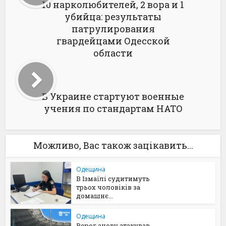
10 нарколюбителей, 2 вора и 1
убийца: результаты
патрулирования
гвардейцами Одесской
области
В Украине стартуют военные
учения по стандартам НАТО
Можливо, Вас також зацікавить...
Одещина
В Ізмаїлі судитимуть
трьох чоловіків за
домашнє...
Одещина
Ворог знову атакував