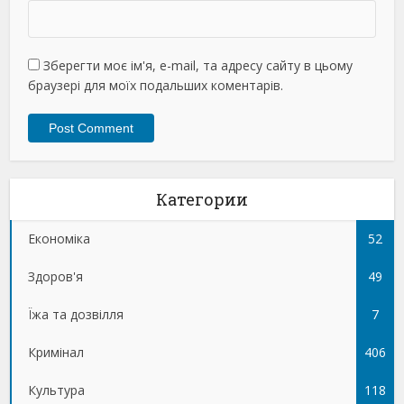
Зберегти моє ім'я, e-mail, та адресу сайту в цьому
браузері для моїх подальших коментарів.
Категории
Економіка
52
Здоров'я
49
Їжа та дозвілля
7
Кримінал
406
Культура
118