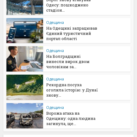
Одесу: пошкоджено
стадіон...
Одещина
На Одещині запрацював
Єдиний туристичний
портал області
Одещина
На Болградщині
винесли вирок двом
чоловікам за...
Одещина
Рекордна посуха
оголила історію: у Дунаї
знову...
Одещина
Ворожа атака на
Одещину: одна людина
загинула, ще...