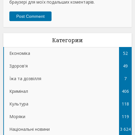
браузері для моїх подальших коментарів.
Категории
Економіка
52
Здоров'я
49
Їжа та дозвілля
7
Кримінал
406
Культура
118
Моряки
119
Національні новини
3 624