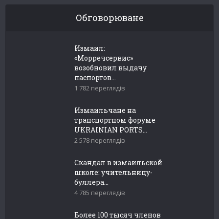
Обговорюване
Измаил:
«Морречсервис»
возобновил выдачу
паспортов...
1 782 переглядів
Измаильчане на
транспортном форуме
UKRAINIAN PORTS...
2 578 переглядів
Скандал в измаильской
школе: учительницу-
буллера...
4 785 переглядів
Более 100 тысяч членов