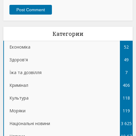
Категории
Економіка
52
Здоров'я
49
Їжа та дозвілля
7
Кримінал
406
Культура
118
Моряки
119
Національні новини
3 625