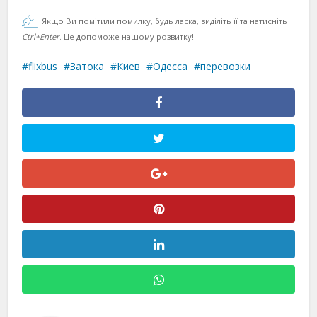
Якщо Ви помітили помилку, будь ласка, виділіть її та натисніть
Ctrl+Enter
. Це допоможе нашому розвитку!
flixbus
Затока
Киев
Одесса
перевозки