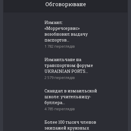
Обговорюване
Измаил:
«Морречсервис»
возобновил выдачу
паспортов...
1 782 переглядів
Измаильчане на
транспортном форуме
UKRAINIAN PORTS...
2 579 переглядів
Скандал в измаильской
школе: учительницу-
буллера...
4 785 переглядів
Более 100 тысяч членов
экипажей круизных