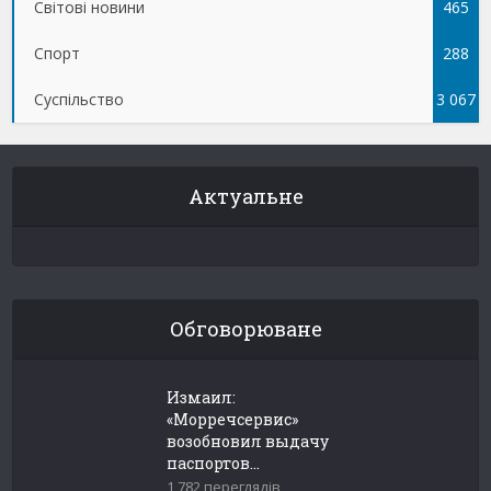
Світові новини
465
Спорт
288
Суспільство
3 067
Актуальне
Обговорюване
Измаил:
«Морречсервис»
возобновил выдачу
паспортов...
1 782 переглядів