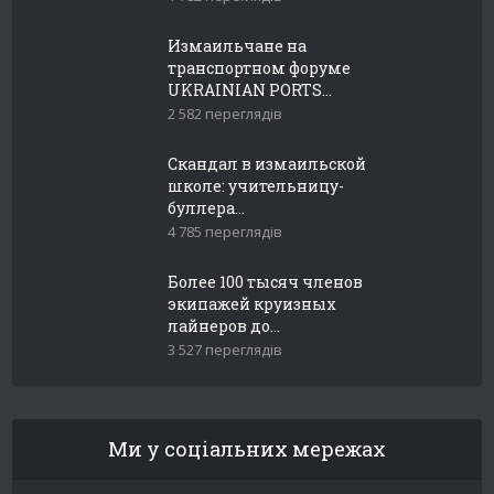
Измаильчане на
транспортном форуме
UKRAINIAN PORTS...
2 582 переглядів
Скандал в измаильской
школе: учительницу-
буллера...
4 785 переглядів
Более 100 тысяч членов
экипажей круизных
лайнеров до...
3 527 переглядів
Ми у соціальних мережах