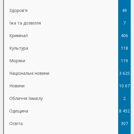
Здоров'я
49
Їжа та дозвілля
7
Кримінал
406
Культура
118
Моряки
119
Національні новини
3 625
Новини
10 67
Обличчя Ізмаїлу
5
2
Одещина
8 452
Освіта
307